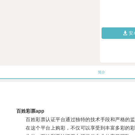
安
简介
百姓彩票app
百姓彩票认证平台通过独特的技术手段和严格的监
在这个平台上购彩，不仅可以享受到丰富多彩的彩