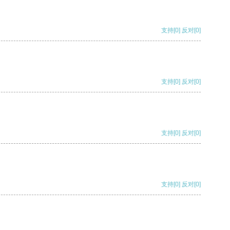
支持
[0]
反对
[0]
支持
[0]
反对
[0]
支持
[0]
反对
[0]
支持
[0]
反对
[0]