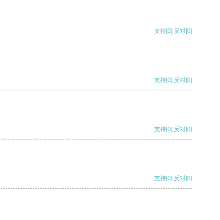
支持
[0]
反对
[0]
支持
[0]
反对
[0]
支持
[0]
反对
[0]
支持
[0]
反对
[0]