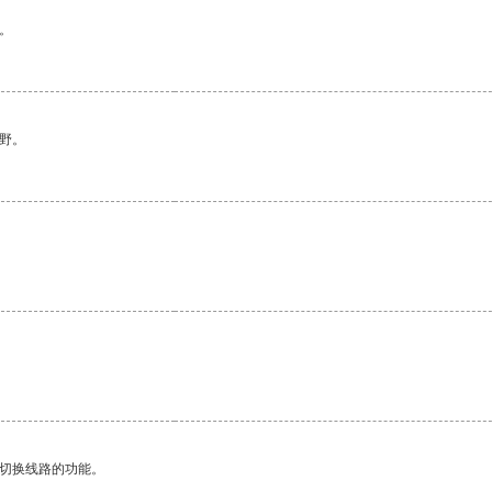
。
野。
动切换线路的功能。