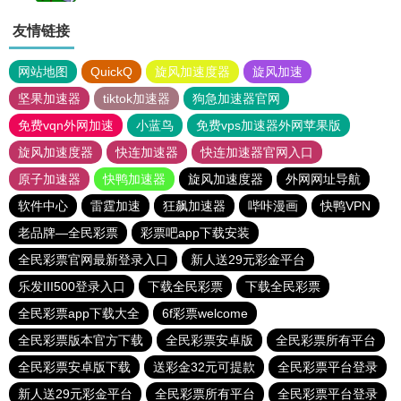
友情链接
网站地图
QuickQ
旋风加速度器
旋风加速
坚果加速器
tiktok加速器
狗急加速器官网
免费vqn外网加速
小蓝鸟
免费vps加速器外网苹果版
旋风加速度器
快连加速器
快连加速器官网入口
原子加速器
快鸭加速器
旋风加速度器
外网网址导航
软件中心
雷霆加速
狂飙加速器
哔咔漫画
快鸭VPN
老品牌—全民彩票
彩票吧app下载安装
全民彩票官网最新登录入口
新人送29元彩金平台
乐发III500登录入口
下载全民彩票
下载全民彩票
全民彩票app下载大全
6f彩票welcome
全民彩票版本官方下载
全民彩票安卓版
全民彩票所有平台
全民彩票安卓版下载
送彩金32元可提款
全民彩票平台登录
新人送29元彩金平台
全民彩票所有平台
全民彩票平台登录