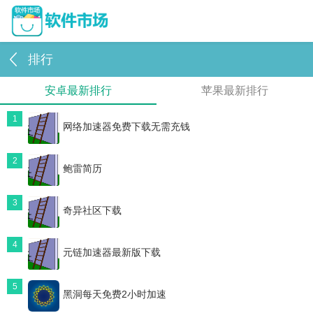
排行
安卓最新排行
苹果最新排行
1
网络加速器免费下载无需充钱
2
鲍雷简历
3
奇异社区下载
4
元链加速器最新版下载
5
黑洞每天免费2小时加速