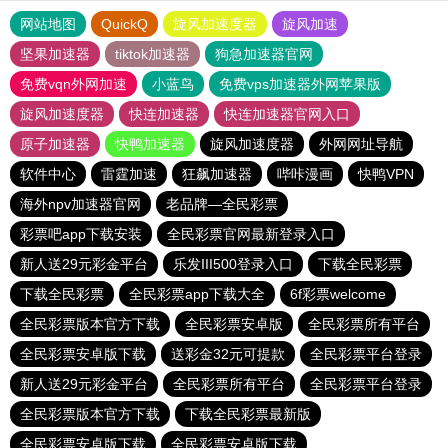
网站地图
QuickQ
旋风加速度器
旋风加速
坚果加速器
tiktok加速器
狗急加速器官网
免费vqn外网加速
小蓝鸟
免费vps加速器外网苹果版
旋风加速度器
快连加速器
快连加速器官网入口
原子加速器
快鸭加速器
旋风加速度器
外网网址导航
软件中心
雷霆加速
狂飙加速器
哔咔漫画
快鸭VPN
海外npv加速器官网
老品牌—全民彩票
彩票吧app下载安装
全民彩票官网最新登录入口
新人送29元彩金平台
乐发III500登录入口
下载全民彩票
下载全民彩票
全民彩票app下载大全
6f彩票welcome
全民彩票版本官方下载
全民彩票安卓版
全民彩票所有平台
全民彩票安卓版下载
送彩金32元可提款
全民彩票平台登录
新人送29元彩金平台
全民彩票所有平台
全民彩票平台登录
全民彩票版本官方下载
下载全民彩票最新版
全民彩票安卓版下载
全民彩票安卓版下载