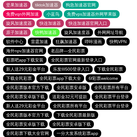
坚果加速器
tiktok加速器
狗急加速器官网
免费vqn外网加速
小蓝鸟
免费vps加速器外网苹果版
旋风加速度器
快连加速器
快连加速器官网入口
原子加速器
快鸭加速器
旋风加速度器
外网网址导航
软件中心
雷霆加速
狂飙加速器
哔咔漫画
快鸭VPN
海外npv加速器官网
老品牌—全民彩票
彩票吧app下载安装
全民彩票官网最新登录入口
新人送29元彩金平台
乐发III500登录入口
下载全民彩票
下载全民彩票
全民彩票app下载大全
6f彩票welcome
全民彩票版本官方下载
全民彩票安卓版
全民彩票所有平台
全民彩票安卓版下载
送彩金32元可提款
全民彩票平台登录
新人送29元彩金平台
全民彩票所有平台
全民彩票平台登录
全民彩票版本官方下载
下载全民彩票最新版
全民彩票安卓版下载
全民彩票安卓版下载
全民彩票下载大全官网
一分大发系统彩票app