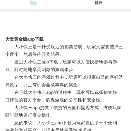
简介
排行
大发黄金版app下载
大小快三是一种受欢迎的彩票游戏，玩家只需要选择三
个数字，然后等待开奖结果。
通过大小快三app下载，玩家可以方便快捷地参与游
戏，随时随地享受刺激的游戏体验。
在大小快三的游戏过程中，玩家可以根据自己的喜好选
择数字，并且有机会赢取丰厚的奖金。
在下载大小快三app的过程中，玩家可以选择信誉好、
口碑佳的官方平台，确保游戏的公平性和安全性。
大小快三app提供了便捷的充值和提现方式，方便玩家
随时随地进行资金操作。
总的来说，大小快三app下载为玩家提供了一个便利、
刺激的游戏平台，让玩家尽情享受游戏乐趣。