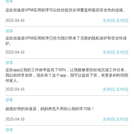
游客
这款加速器VPM应用程序可以给你提供全球覆盖和最高安全性的连接。
2025-04-16
支持
[0]
反对
[0]
游客
这款加速器VPM应用程序已经为我们带来了无限的隐私保护和安全性保
护。
2025-04-16
支持
[0]
反对
[0]
游客
这款app让我的工作效率提高了50%，让我能够更轻松地完成工作任务。
我以前经常加班，现在有了这个app，我可以提前下班，有更多的时间陪
伴家人。
2025-04-16
支持
[0]
反对
[0]
游客
超级好用的加速器，妈妈再也不用担心我的学习啦！
2025-04-16
支持
[0]
反对
[0]
游客