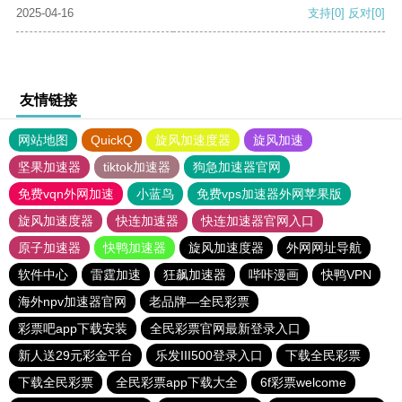
2025-04-16
支持
[0]
反对
[0]
友情链接
网站地图
QuickQ
旋风加速度器
旋风加速
坚果加速器
tiktok加速器
狗急加速器官网
免费vqn外网加速
小蓝鸟
免费vps加速器外网苹果版
旋风加速度器
快连加速器
快连加速器官网入口
原子加速器
快鸭加速器
旋风加速度器
外网网址导航
软件中心
雷霆加速
狂飙加速器
哔咔漫画
快鸭VPN
海外npv加速器官网
老品牌—全民彩票
彩票吧app下载安装
全民彩票官网最新登录入口
新人送29元彩金平台
乐发III500登录入口
下载全民彩票
下载全民彩票
全民彩票app下载大全
6f彩票welcome