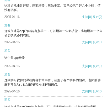
这款游戏非常好玩，画面精美，玩法丰富。我已经玩了好几个小时，还
没有玩腻。
2025-04-16
支持
[0]
反对
[0]
游客
这款加速器app的功能有点单一，可以增加一些新功能，比如增加一个自
动切换线路的功能。
2025-04-16
支持
[0]
反对
[0]
游客
这个是app神器
2025-04-16
支持
[0]
反对
[0]
游客
这款学习软件的课程内容非常丰富，涵盖了各个学科的知识。老师的讲
解非常生动，让我能够轻松理解知识点。
2025-04-16
支持
[0]
反对
[0]
游客
这款加速器app的价格有点贵，可以适当降低一些，这样会更加亲民。