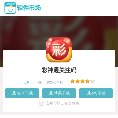
彩神通关注码
工具
|
时间：2025-04-16
|
安卓下载
苹果下载
PC下载
安卓市场，安全绿色