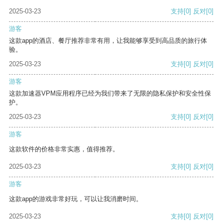
2025-03-23
支持
[0]
反对
[0]
游客
这款app的酒店、餐厅推荐非常有用，让我能够享受到高品质的旅行体
验。
2025-03-23
支持
[0]
反对
[0]
游客
这款加速器VPM应用程序已经为我们带来了无限的隐私保护和安全性保
护。
2025-03-23
支持
[0]
反对
[0]
游客
这款软件的价格非常实惠，值得推荐。
2025-03-23
支持
[0]
反对
[0]
游客
这款app的游戏非常好玩，可以让我消磨时间。
2025-03-23
支持
[0]
反对
[0]