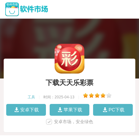
下载天天乐彩票
工具
|
时间：2025-04-13
|
安卓下载
苹果下载
PC下载
安卓市场，安全绿色