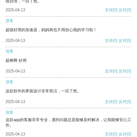
很合理，一目了然。
2025-04-13
支持
[0]
反对
[0]
游客
超级好用的加速器，妈妈再也不用担心我的学习啦！
2025-04-13
支持
[0]
反对
[0]
游客
超棒啊 好用
2025-04-13
支持
[0]
反对
[0]
游客
这款软件的界面设计非常简洁，一目了然。
2025-04-13
支持
[0]
反对
[0]
游客
这款app的客服非常专业，遇到问题总是能够及时解决，让我能够安心工
作。
2025-04-13
支持
[0]
反对
[0]