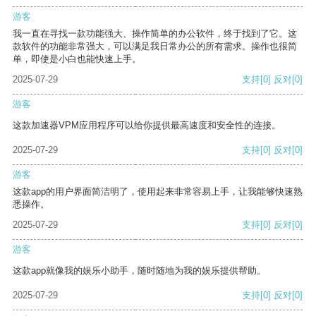
游客
我一直在寻找一款功能强大、操作简单的办公软件，终于找到了它。这
款软件的功能非常强大，可以满足我日常办公的所有需求。操作也很简
单，即使是小白也能快速上手。
2025-07-29
支持
[0]
反对
[0]
游客
这款加速器VPM应用程序可以给你提供最高速度和安全性的连接。
2025-07-29
支持
[0]
反对
[0]
游客
这款app的用户界面简洁明了，使用起来非常容易上手，让我能够快速熟
悉操作。
2025-07-29
支持
[0]
反对
[0]
游客
这款app就像我的娱乐小助手，随时随地为我的娱乐提供帮助。
2025-07-29
支持
[0]
反对
[0]