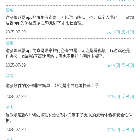
游客
这款加速器app的价格有点贵，可以适当降低一些。我个人觉得，一款加
速器app的价格应该在50元以下才比较合理。
2025-07-29
支持
[0]
反对
[0]
游客
这款加速器app简直是居家旅行必备神器，无论是看视频、玩游戏还是工
作办公，都能畅享高速网络，再也不用担心网速卡顿了。
2025-07-29
支持
[0]
反对
[0]
游客
这款软件的操作非常简单，即使是小白也能快速上手。
2025-07-29
支持
[0]
反对
[0]
游客
这款加速器VPM应用程序已经为我们带来了无限的流畅体验和安全性保
护。
2025-07-29
支持
[0]
反对
[0]