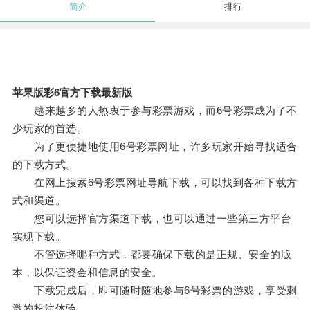
简介
排行
苹果版彩6官方下载最新版
越来越多的人热衷于参与彩票游戏，而6号彩票成为了不
少玩家的首选。
为了更便捷地使用6号彩票网址，许多玩家开始寻找适合
的下载方式。
在网上搜索6号彩票网址导航下载，可以找到各种下载方
式和渠道。
您可以选择官方渠道下载，也可以通过一些第三方平台
实现下载。
不管选择哪种方式，都要确保下载的是正规、安全的版
本，以保证资金和信息的安全。
下载完成后，即可随时随地参与6号彩票的游戏，享受刺
激的投注体验。