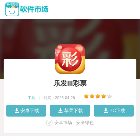
乐发lll彩票
工具
|
时间：2025-04-28
|
安卓下载
苹果下载
PC下载
安卓市场，安全绿色