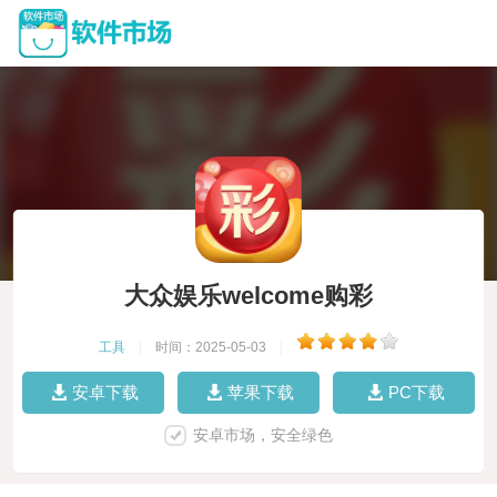
大众娱乐welcome购彩
工具
|
时间：2025-05-03
|
安卓下载
苹果下载
PC下载
安卓市场，安全绿色