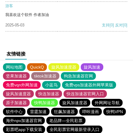
游客
我喜欢这个软件 作者加油
2025-05-03
支持
[0]
反对
[0]
友情链接
网站地图
QuickQ
旋风加速度器
旋风加速
坚果加速器
tiktok加速器
狗急加速器官网
免费vqn外网加速
小蓝鸟
免费vps加速器外网苹果版
旋风加速度器
快连加速器
快连加速器官网入口
原子加速器
快鸭加速器
旋风加速度器
外网网址导航
软件中心
雷霆加速
狂飙加速器
哔咔漫画
快鸭VPN
海外npv加速器官网
老品牌—全民彩票
彩票吧app下载安装
全民彩票官网最新登录入口