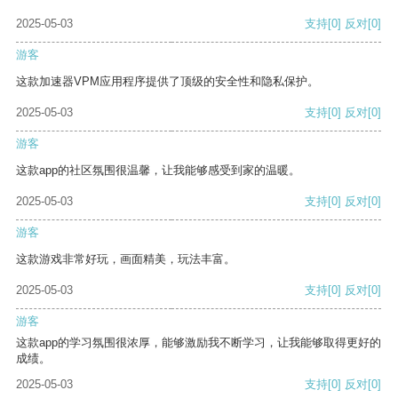
2025-05-03
支持
[0]
反对
[0]
游客
这款加速器VPM应用程序提供了顶级的安全性和隐私保护。
2025-05-03
支持
[0]
反对
[0]
游客
这款app的社区氛围很温馨，让我能够感受到家的温暖。
2025-05-03
支持
[0]
反对
[0]
游客
这款游戏非常好玩，画面精美，玩法丰富。
2025-05-03
支持
[0]
反对
[0]
游客
这款app的学习氛围很浓厚，能够激励我不断学习，让我能够取得更好的
成绩。
2025-05-03
支持
[0]
反对
[0]