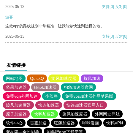
2025-05-13
支持
[0]
反对
[0]
游客
这款app的路线规划非常精准，让我能够快速到达目的地。
2025-05-13
支持
[0]
反对
[0]
友情链接
网站地图
QuickQ
旋风加速度器
旋风加速
坚果加速器
tiktok加速器
狗急加速器官网
免费vqn外网加速
小蓝鸟
免费vps加速器外网苹果版
旋风加速度器
快连加速器
快连加速器官网入口
原子加速器
快鸭加速器
旋风加速度器
外网网址导航
软件中心
雷霆加速
狂飙加速器
哔咔漫画
快鸭VPN
老品牌—全民彩票
彩票吧app下载安装