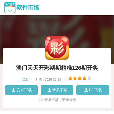
澳门天天开彩期期精准126期开奖
工具
|
时间：2025-05-13
|
安卓下载
苹果下载
PC下载
安卓市场，安全绿色