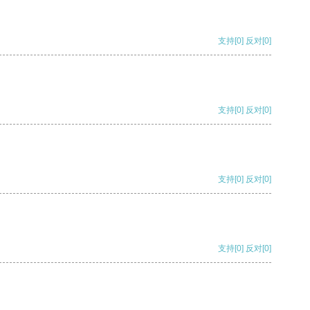
支持
[0]
反对
[0]
支持
[0]
反对
[0]
支持
[0]
反对
[0]
支持
[0]
反对
[0]