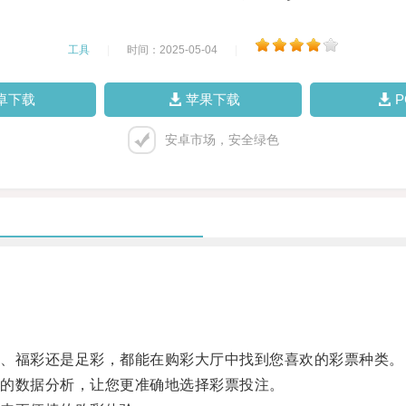
工具
|
时间：2025-05-04
|
卓下载
苹果下载
安卓市场，安全绿色
、福彩还是足彩，都能在购彩大厅中找到您喜欢的彩票种类。
的数据分析，让您更准确地选择彩票投注。