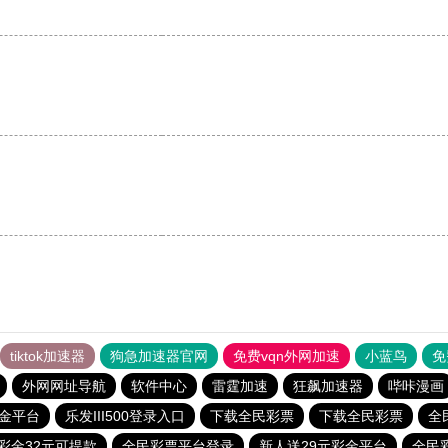
tiktok加速器
狗急加速器官网
免费vqn外网加速
小蓝鸟
免
外网网址导航
软件中心
雷霆加速
狂飙加速器
哔咔漫画
彩金平台
乐发III500登录入口
下载全民彩票
下载全民彩票
全
彩金32元可提款
全民彩票平台登录
新人送29元彩金平台
全民