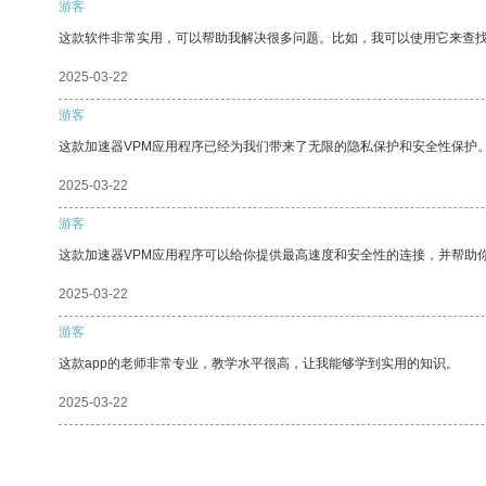
游客
这款软件非常实用，可以帮助我解决很多问题。比如，我可以使用它来查
2025-03-22
游客
这款加速器VPM应用程序已经为我们带来了无限的隐私保护和安全性保护
2025-03-22
游客
这款加速器VPM应用程序可以给你提供最高速度和安全性的连接，并帮助
2025-03-22
游客
这款app的老师非常专业，教学水平很高，让我能够学到实用的知识。
2025-03-22