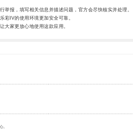
行举报，填写相关信息并描述问题，官方会尽快核实并处理。
彩IV的使用环境更加安全可靠。
让大家更放心地使用这款应用。
心。