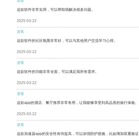
游客
这款软件非常实用，可以帮助我解决很多问题。
2025-03-22
游客
这款软件的社区氛围非常好，可以与其他用户交流学习心得。
2025-03-22
游客
这款软件的功能非常全面，可以满足我所有需求。
2025-03-22
游客
这款app的酒店、餐厅推荐非常有用，让我能够享受到高品质的旅行体验。
2025-03-22
游客
这款加速器app的安全性有待提高，可以加强防护措施，比如增加双重验证