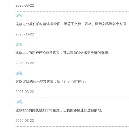
2025-03-22
游客
这款办公软件的功能非常全面，涵盖了文档、表格、演示文稿等各个方面
2025-03-22
游客
这款app的用户评论非常真实，可以帮助我做出更准确的选择。
2025-03-22
游客
这款游戏的音乐非常优美，听了让人心旷神怡。
2025-03-22
游客
这款app的路线规划非常精准，让我能够快速到达目的地。
2025-03-22