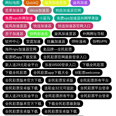
网站地图
QuickQ
旋风加速度器
旋风加速
坚果加速器
tiktok加速器
狗急加速器官网
免费vqn外网加速
小蓝鸟
免费vps加速器外网苹果版
旋风加速度器
快连加速器
快连加速器官网入口
原子加速器
快鸭加速器
旋风加速度器
外网网址导航
软件中心
雷霆加速
狂飙加速器
哔咔漫画
快鸭VPN
海外npv加速器官网
老品牌—全民彩票
彩票吧app下载安装
全民彩票官网最新登录入口
新人送29元彩金平台
乐发III500登录入口
下载全民彩票
下载全民彩票
全民彩票app下载大全
6f彩票welcome
全民彩票版本官方下载
全民彩票安卓版
全民彩票所有平台
全民彩票安卓版下载
送彩金32元可提款
全民彩票平台登录
新人送29元彩金平台
全民彩票所有平台
全民彩票平台登录
全民彩票版本官方下载
下载全民彩票最新版
全民彩票安卓版下载
全民彩票安卓版下载