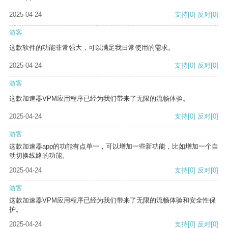
2025-04-24
支持
[0]
反对
[0]
游客
这款软件的功能非常强大，可以满足我日常使用的需求。
2025-04-24
支持
[0]
反对
[0]
游客
这款加速器VPM应用程序已经为我们带来了无限的流畅体验。
2025-04-24
支持
[0]
反对
[0]
游客
这款加速器app的功能有点单一，可以增加一些新功能，比如增加一个自
动切换线路的功能。
2025-04-24
支持
[0]
反对
[0]
游客
这款加速器VPM应用程序已经为我们带来了无限的流畅体验和安全性保
护。
2025-04-24
支持
[0]
反对
[0]