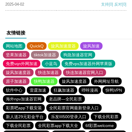
2025-04-02
支持
[0]
反对
[0]
友情链接
网站地图
QuickQ
旋风加速度器
旋风加速
坚果加速器
tiktok加速器
狗急加速器官网
免费vqn外网加速
小蓝鸟
免费vps加速器外网苹果版
旋风加速度器
快连加速器
快连加速器官网入口
原子加速器
快鸭加速器
旋风加速度器
外网网址导航
软件中心
雷霆加速
狂飙加速器
哔咔漫画
快鸭VPN
海外npv加速器官网
老品牌—全民彩票
彩票吧app下载安装
全民彩票官网最新登录入口
新人送29元彩金平台
乐发III500登录入口
下载全民彩票
下载全民彩票
全民彩票app下载大全
6f彩票welcome