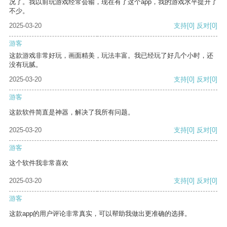
况了。我以前玩游戏经常会输，现在有了这个app，我的游戏水平提升了
不少。
2025-03-20
支持
[0]
反对
[0]
游客
这款游戏非常好玩，画面精美，玩法丰富。我已经玩了好几个小时，还
没有玩腻。
2025-03-20
支持
[0]
反对
[0]
游客
这款软件简直是神器，解决了我所有问题。
2025-03-20
支持
[0]
反对
[0]
游客
这个软件我非常喜欢
2025-03-20
支持
[0]
反对
[0]
游客
这款app的用户评论非常真实，可以帮助我做出更准确的选择。