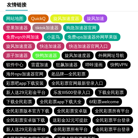
友情链接
网站地图
QuickQ
旋风加速度器
旋风加速
坚果加速器
tiktok加速器
狗急加速器官网
免费vqn外网加速
小蓝鸟
免费vps加速器外网苹果版
旋风加速度器
快连加速器
快连加速器官网入口
原子加速器
快鸭加速器
旋风加速度器
外网网址导航
软件中心
雷霆加速
狂飙加速器
哔咔漫画
快鸭VPN
海外npv加速器官网
老品牌—全民彩票
彩票吧app下载安装
全民彩票官网最新登录入口
新人送29元彩金平台
乐发III500登录入口
下载全民彩票
下载全民彩票
全民彩票app下载大全
6f彩票welcome
全民彩票版本官方下载
全民彩票安卓版
全民彩票所有平台
全民彩票安卓版下载
送彩金32元可提款
全民彩票平台登录
新人送29元彩金平台
全民彩票所有平台
全民彩票平台登录