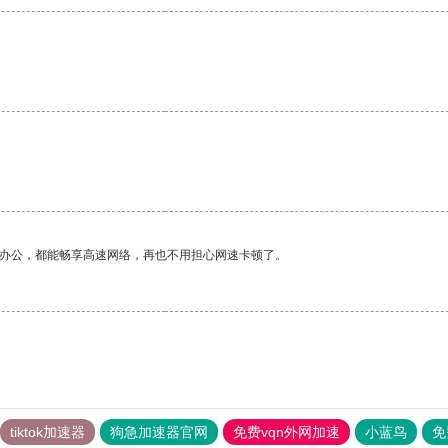
作办公，都能畅享高速网络，再也不用担心网速卡顿了。
tiktok加速器
狗急加速器官网
免费vqn外网加速
小蓝鸟
免