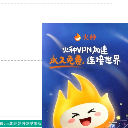
支持
[0]
反对
[0]
支持
[0]
反对
[0]
支持
[0]
反对
[0]
费vps加速器外网苹果版
旋风加速度器
快连加速器