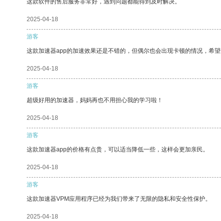
这款软件的售后服务非常好，遇到问题都能得到及时解决。
2025-04-18
游客
这款加速器app的加速效果还是不错的，但偶尔也会出现卡顿的情况，希
2025-04-18
游客
超级好用的加速器，妈妈再也不用担心我的学习啦！
2025-04-18
游客
这款加速器app的价格有点贵，可以适当降低一些，这样会更加亲民。
2025-04-18
游客
这款加速器VPM应用程序已经为我们带来了无限的隐私和安全性保护。
2025-04-18