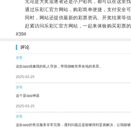
无论是大奖追逐者还是小户彩民，都可以在这里找
通过乐彩汇官方网站，购彩简单便捷，支付安全可
同时，网站还提供最新的彩票资讯、开奖结果等信
赶紧访问乐彩汇官方网站，一起来体验购买彩票的
#39#
评论
游客
这款app就像我的私人导游，带我领略世界各地的美景。
2025-03-25
游客
这个是app神器
2025-03-25
游客
这款app的售后服务非常完善，遇到问题总是能够得到妥善解决，让我能