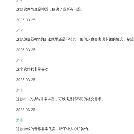
游客
这款软件简直是神器，解决了我所有问题。
2025-03-25
游客
这款加速器app的加速效果还是不错的，但偶尔也会出现卡顿的情况，希
2025-03-25
游客
这个软件我非常喜欢
2025-03-25
游客
这款app的功能非常丰富，可以满足我不同的社交需求。
2025-03-25
游客
这款游戏的音乐非常优美，听了让人心旷神怡。