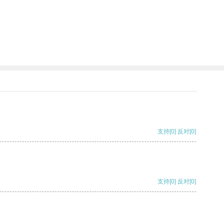
支持
[0]
反对
[0]
支持
[0]
反对
[0]