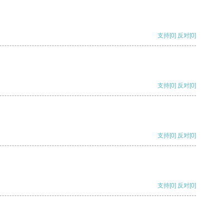
支持
[0]
反对
[0]
支持
[0]
反对
[0]
支持
[0]
反对
[0]
支持
[0]
反对
[0]