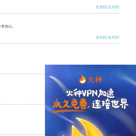
支持
[0]
反对
[0]
非常担心。
支持
[0]
反对
[0]
支持
[0]
反对
[0]
支持
[0]
反对
[0]
支持
[0]
反对
[0]