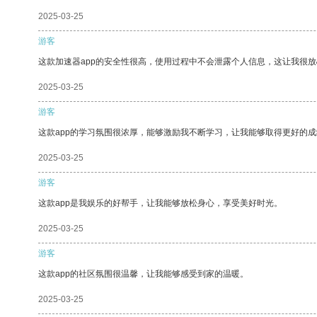
2025-03-25
游客
这款加速器app的安全性很高，使用过程中不会泄露个人信息，这让我很
2025-03-25
游客
这款app的学习氛围很浓厚，能够激励我不断学习，让我能够取得更好的成
2025-03-25
游客
这款app是我娱乐的好帮手，让我能够放松身心，享受美好时光。
2025-03-25
游客
这款app的社区氛围很温馨，让我能够感受到家的温暖。
2025-03-25