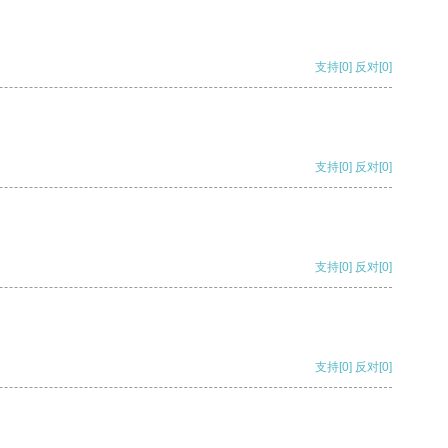
支持
[0]
反对
[0]
支持
[0]
反对
[0]
支持
[0]
反对
[0]
支持
[0]
反对
[0]