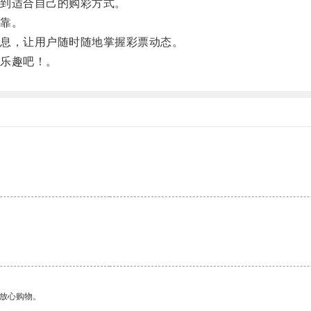
到适合自己的购彩方式。
靠。
息，让用户随时随地掌握彩票动态。
乐趣吧！。
够放心购物。