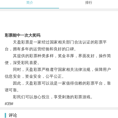
简介
排行
彩票能中一次大奖吗
天盈彩票是一家经过国家相关部门合法认证的彩票平
台，拥有多年的运营经验和良好的口碑。
其提供的彩票种类多样，奖金丰厚，界面友好，操作简
便，深受彩民喜爱。
同时，天盈彩票严格遵守国家相关法律法规，保障用户
信息安全，资金安全，公平公正。
因此，天盈彩票可以说是一家值得信赖的彩票平台，靠
谱可靠。
彩民们可以放心投注，享受刺激的彩票游戏。
#39#
评论