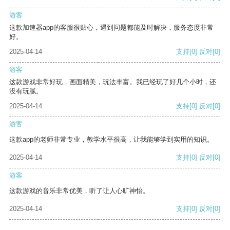
游客
这款加速器app的客服很贴心，遇到问题都能及时解决，服务态度非常
好。
2025-04-14
支持
[0]
反对
[0]
游客
这款游戏非常好玩，画面精美，玩法丰富。我已经玩了好几个小时，还
没有玩腻。
2025-04-14
支持
[0]
反对
[0]
游客
这款app的老师非常专业，教学水平很高，让我能够学到实用的知识。
2025-04-14
支持
[0]
反对
[0]
游客
这款游戏的音乐非常优美，听了让人心旷神怡。
2025-04-14
支持
[0]
反对
[0]