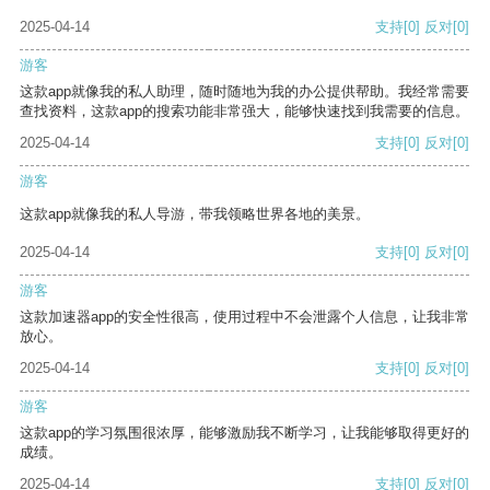
2025-04-14
支持
[0]
反对
[0]
游客
这款app就像我的私人助理，随时随地为我的办公提供帮助。我经常需要
查找资料，这款app的搜索功能非常强大，能够快速找到我需要的信息。
2025-04-14
支持
[0]
反对
[0]
游客
这款app就像我的私人导游，带我领略世界各地的美景。
2025-04-14
支持
[0]
反对
[0]
游客
这款加速器app的安全性很高，使用过程中不会泄露个人信息，让我非常
放心。
2025-04-14
支持
[0]
反对
[0]
游客
这款app的学习氛围很浓厚，能够激励我不断学习，让我能够取得更好的
成绩。
2025-04-14
支持
[0]
反对
[0]