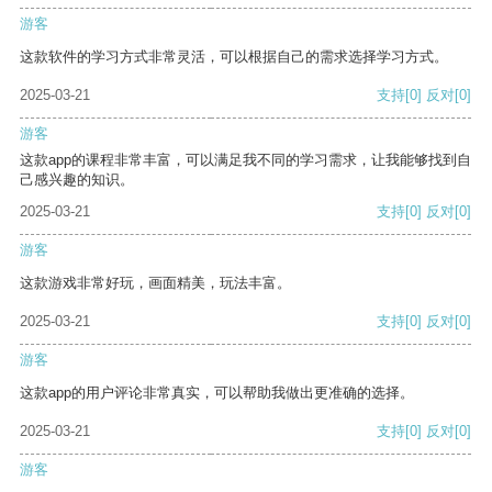
游客
这款软件的学习方式非常灵活，可以根据自己的需求选择学习方式。
2025-03-21
支持
[0]
反对
[0]
游客
这款app的课程非常丰富，可以满足我不同的学习需求，让我能够找到自
己感兴趣的知识。
2025-03-21
支持
[0]
反对
[0]
游客
这款游戏非常好玩，画面精美，玩法丰富。
2025-03-21
支持
[0]
反对
[0]
游客
这款app的用户评论非常真实，可以帮助我做出更准确的选择。
2025-03-21
支持
[0]
反对
[0]
游客