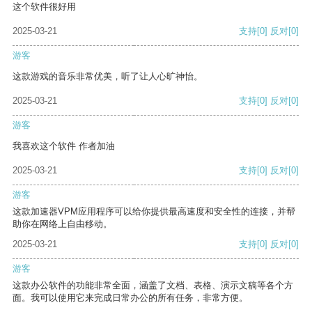
这个软件很好用
2025-03-21
支持
[0]
反对
[0]
游客
这款游戏的音乐非常优美，听了让人心旷神怡。
2025-03-21
支持
[0]
反对
[0]
游客
我喜欢这个软件 作者加油
2025-03-21
支持
[0]
反对
[0]
游客
这款加速器VPM应用程序可以给你提供最高速度和安全性的连接，并帮
助你在网络上自由移动。
2025-03-21
支持
[0]
反对
[0]
游客
这款办公软件的功能非常全面，涵盖了文档、表格、演示文稿等各个方
面。我可以使用它来完成日常办公的所有任务，非常方便。