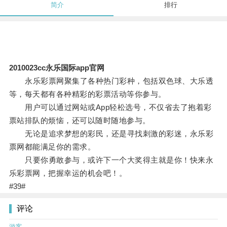
简介
排行
2010023cc永乐国际app官网
永乐彩票网聚集了各种热门彩种，包括双色球、大乐透
等，每天都有各种精彩的彩票活动等你参与。
用户可以通过网站或App轻松选号，不仅省去了抱着彩
票站排队的烦恼，还可以随时随地参与。
无论是追求梦想的彩民，还是寻找刺激的彩迷，永乐彩
票网都能满足你的需求。
只要你勇敢参与，或许下一个大奖得主就是你！快来永
乐彩票网，把握幸运的机会吧！。
#39#
评论
游客