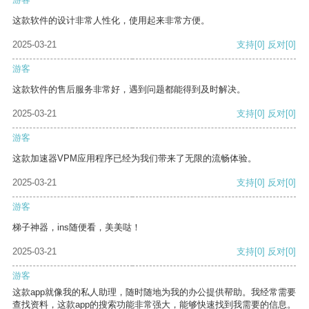
这款软件的设计非常人性化，使用起来非常方便。
2025-03-21
支持
[0]
反对
[0]
游客
这款软件的售后服务非常好，遇到问题都能得到及时解决。
2025-03-21
支持
[0]
反对
[0]
游客
这款加速器VPM应用程序已经为我们带来了无限的流畅体验。
2025-03-21
支持
[0]
反对
[0]
游客
梯子神器，ins随便看，美美哒！
2025-03-21
支持
[0]
反对
[0]
游客
这款app就像我的私人助理，随时随地为我的办公提供帮助。我经常需要
查找资料，这款app的搜索功能非常强大，能够快速找到我需要的信息。