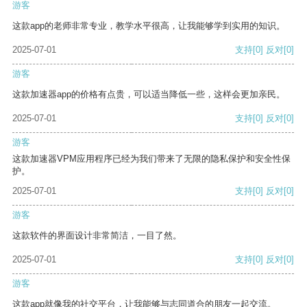
游客
这款app的老师非常专业，教学水平很高，让我能够学到实用的知识。
2025-07-01
支持
[0]
反对
[0]
游客
这款加速器app的价格有点贵，可以适当降低一些，这样会更加亲民。
2025-07-01
支持
[0]
反对
[0]
游客
这款加速器VPM应用程序已经为我们带来了无限的隐私保护和安全性保
护。
2025-07-01
支持
[0]
反对
[0]
游客
这款软件的界面设计非常简洁，一目了然。
2025-07-01
支持
[0]
反对
[0]
游客
这款app就像我的社交平台，让我能够与志同道合的朋友一起交流。