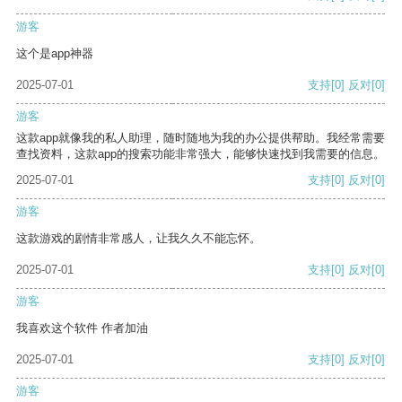
游客
这个是app神器
2025-07-01
支持
[0]
反对
[0]
游客
这款app就像我的私人助理，随时随地为我的办公提供帮助。我经常需要
查找资料，这款app的搜索功能非常强大，能够快速找到我需要的信息。
2025-07-01
支持
[0]
反对
[0]
游客
这款游戏的剧情非常感人，让我久久不能忘怀。
2025-07-01
支持
[0]
反对
[0]
游客
我喜欢这个软件 作者加油
2025-07-01
支持
[0]
反对
[0]
游客