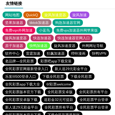
友情链接
网站地图
QuickQ
旋风加速度器
旋风加速
坚果加速器
tiktok加速器
狗急加速器官网
免费vqn外网加速
小蓝鸟
免费vps加速器外网苹果版
旋风加速度器
快连加速器
快连加速器官网入口
原子加速器
快鸭加速器
旋风加速度器
外网网址导航
软件中心
雷霆加速
狂飙加速器
哔咔漫画
快鸭VPN
老品牌—全民彩票
彩票吧app下载安装
全民彩票官网最新登录入口
新人送29元彩金平台
乐发III500登录入口
下载全民彩票
下载全民彩票
全民彩票app下载大全
6f彩票welcome
全民彩票版本官方下载
全民彩票安卓版
全民彩票所有平台
全民彩票安卓版下载
送彩金32元可提款
全民彩票平台登录
新人送29元彩金平台
全民彩票所有平台
全民彩票平台登录