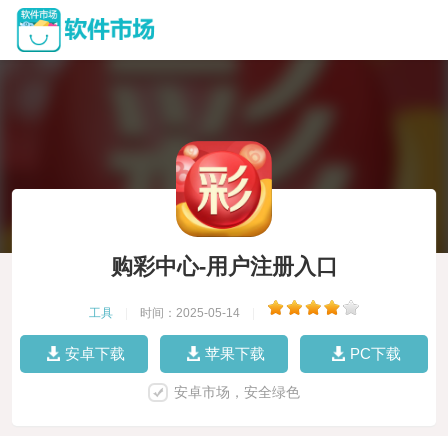
购彩中心-用户注册入口
工具
|
时间：2025-05-14
|
安卓下载
苹果下载
PC下载
安卓市场，安全绿色