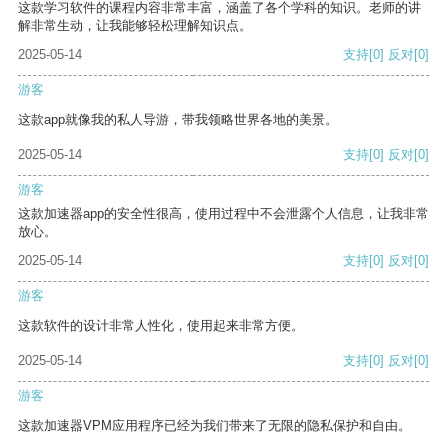
这款学习软件的课程内容非常丰富，涵盖了各个学科的知识。老师的讲
解非常生动，让我能够轻松理解知识点。
2025-05-14
支持
[0]
反对
[0]
游客
这款app就像我的私人导游，带我领略世界各地的美景。
2025-05-14
支持
[0]
反对
[0]
游客
这款加速器app的安全性很高，使用过程中不会泄露个人信息，让我非常
放心。
2025-05-14
支持
[0]
反对
[0]
游客
这款软件的设计非常人性化，使用起来非常方便。
2025-05-14
支持
[0]
反对
[0]
游客
这款加速器VPM应用程序已经为我们带来了无限的隐私保护和自由。