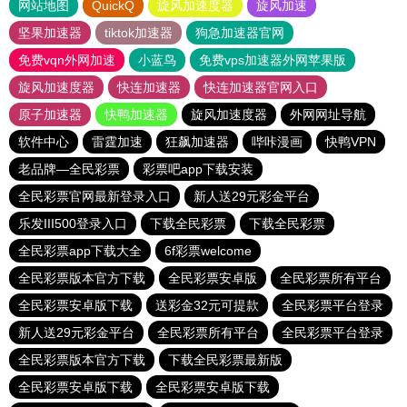
网站地图
QuickQ
旋风加速度器
旋风加速
坚果加速器
tiktok加速器
狗急加速器官网
免费vqn外网加速
小蓝鸟
免费vps加速器外网苹果版
旋风加速度器
快连加速器
快连加速器官网入口
原子加速器
快鸭加速器
旋风加速度器
外网网址导航
软件中心
雷霆加速
狂飙加速器
哔咔漫画
快鸭VPN
老品牌—全民彩票
彩票吧app下载安装
全民彩票官网最新登录入口
新人送29元彩金平台
乐发III500登录入口
下载全民彩票
下载全民彩票
全民彩票app下载大全
6f彩票welcome
全民彩票版本官方下载
全民彩票安卓版
全民彩票所有平台
全民彩票安卓版下载
送彩金32元可提款
全民彩票平台登录
新人送29元彩金平台
全民彩票所有平台
全民彩票平台登录
全民彩票版本官方下载
下载全民彩票最新版
全民彩票安卓版下载
全民彩票安卓版下载