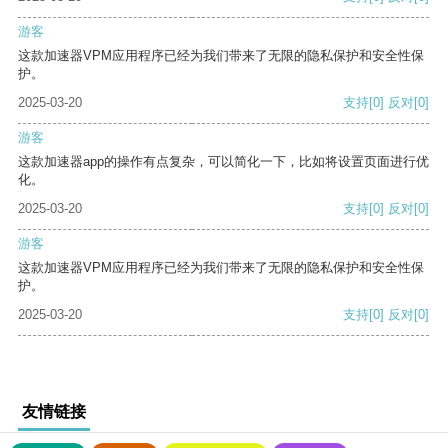
游客
这款加速器VPM应用程序已经为我们带来了无限的隐私保护和安全性保
护。
2025-03-20
支持
[0]
反对
[0]
游客
这款加速器app的操作有点复杂，可以简化一下，比如将设置页面进行优
化。
2025-03-20
支持
[0]
反对
[0]
游客
这款加速器VPM应用程序已经为我们带来了无限的隐私保护和安全性保
护。
2025-03-20
支持
[0]
反对
[0]
友情链接