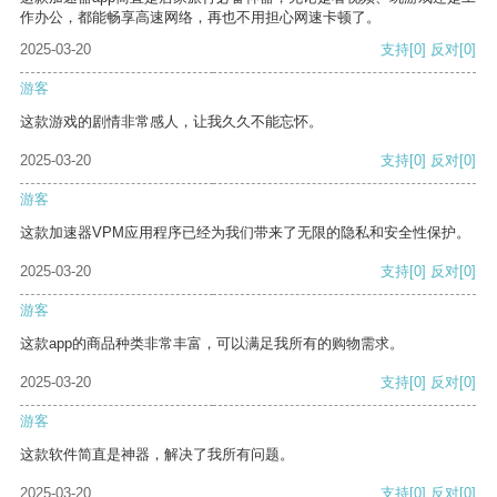
作办公，都能畅享高速网络，再也不用担心网速卡顿了。
2025-03-20
支持
[0]
反对
[0]
游客
这款游戏的剧情非常感人，让我久久不能忘怀。
2025-03-20
支持
[0]
反对
[0]
游客
这款加速器VPM应用程序已经为我们带来了无限的隐私和安全性保护。
2025-03-20
支持
[0]
反对
[0]
游客
这款app的商品种类非常丰富，可以满足我所有的购物需求。
2025-03-20
支持
[0]
反对
[0]
游客
这款软件简直是神器，解决了我所有问题。
2025-03-20
支持
[0]
反对
[0]