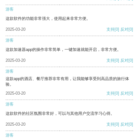
游客
这款软件的功能非常强大，使用起来非常方便。
2025-03-20
支持
[0]
反对
[0]
游客
这款加速器app的操作非常简单，一键加速就能开启，非常方便。
2025-03-20
支持
[0]
反对
[0]
游客
这款app的酒店、餐厅推荐非常有用，让我能够享受到高品质的旅行体
验。
2025-03-20
支持
[0]
反对
[0]
游客
这款软件的社区氛围非常好，可以与其他用户交流学习心得。
2025-03-20
支持
[0]
反对
[0]
游客