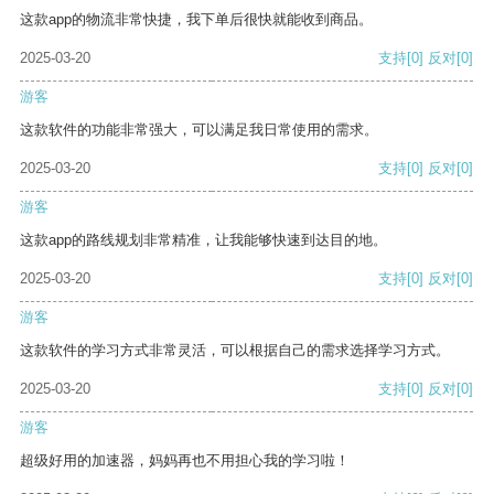
这款app的物流非常快捷，我下单后很快就能收到商品。
2025-03-20
支持
[0]
反对
[0]
游客
这款软件的功能非常强大，可以满足我日常使用的需求。
2025-03-20
支持
[0]
反对
[0]
游客
这款app的路线规划非常精准，让我能够快速到达目的地。
2025-03-20
支持
[0]
反对
[0]
游客
这款软件的学习方式非常灵活，可以根据自己的需求选择学习方式。
2025-03-20
支持
[0]
反对
[0]
游客
超级好用的加速器，妈妈再也不用担心我的学习啦！