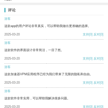
评论
游客
这款app的用户评论非常真实，可以帮助我做出更准确的选择。
2025-03-20
支持
[0]
反对
[0]
游客
这款软件的界面设计非常简洁，一目了然。
2025-03-20
支持
[0]
反对
[0]
游客
这款加速器VPM应用程序已经为我们带来了无限的隐私和自由。
2025-03-20
支持
[0]
反对
[0]
游客
这款软件非常实用，可以帮助我解决很多问题。
2025-03-20
支持
[0]
反对
[0]