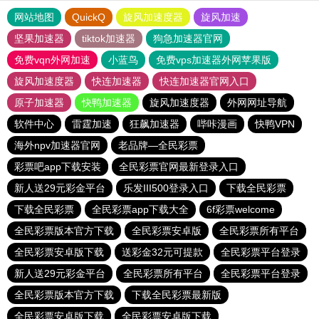
网站地图
QuickQ
旋风加速度器
旋风加速
坚果加速器
tiktok加速器
狗急加速器官网
免费vqn外网加速
小蓝鸟
免费vps加速器外网苹果版
旋风加速度器
快连加速器
快连加速器官网入口
原子加速器
快鸭加速器
旋风加速度器
外网网址导航
软件中心
雷霆加速
狂飙加速器
哔咔漫画
快鸭VPN
海外npv加速器官网
老品牌—全民彩票
彩票吧app下载安装
全民彩票官网最新登录入口
新人送29元彩金平台
乐发III500登录入口
下载全民彩票
下载全民彩票
全民彩票app下载大全
6f彩票welcome
全民彩票版本官方下载
全民彩票安卓版
全民彩票所有平台
全民彩票安卓版下载
送彩金32元可提款
全民彩票平台登录
新人送29元彩金平台
全民彩票所有平台
全民彩票平台登录
全民彩票版本官方下载
下载全民彩票最新版
全民彩票安卓版下载
全民彩票安卓版下载