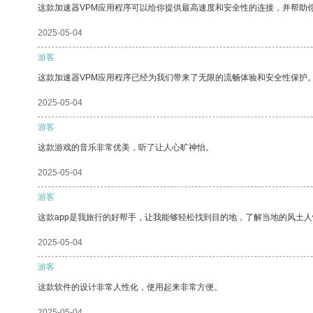
这款加速器VPM应用程序可以给你提供最高速度和安全性的连接，并帮助
2025-05-04
游客
这款加速器VPM应用程序已经为我们带来了无限的流畅体验和安全性保护
2025-05-04
游客
这款游戏的音乐非常优美，听了让人心旷神怡。
2025-05-04
游客
这款app是我旅行的好帮手，让我能够轻松找到目的地，了解当地的风土人
2025-05-04
游客
这款软件的设计非常人性化，使用起来非常方便。
2025-05-04