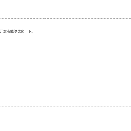
望开发者能够优化一下。
。