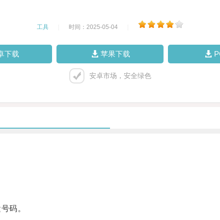
工具
|
时间：2025-05-04
|
卓下载
苹果下载
安卓市场，安全绿色
运号码。