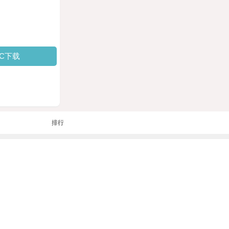
PC下载
排行