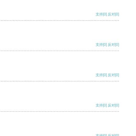
支持
[0]
反对
[0]
支持
[0]
反对
[0]
支持
[0]
反对
[0]
支持
[0]
反对
[0]
支持
[0]
反对
[0]