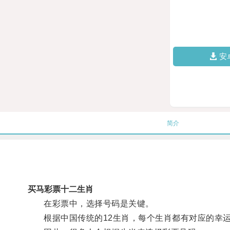
安
简介
买马彩票十二生肖
在彩票中，选择号码是关键。
根据中国传统的12生肖，每个生肖都有对应的幸