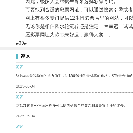
因此，很多人会根据生肖来选择彩票号码。
而要找到合适的彩票网址，可以通过搜索引擎或者
网上有很多专门提供12生肖彩票号码的网站，可以
无论你是相信风水轮流转还是注定一生幸运，试试
愿彩票网址为你带来好运，赢得大奖！。
#39#
评论
游客
这款app是我购物的得力助手，让我能够找到最优惠的价格，买到最合适
2025-05-04
游客
这款加速器VPM应用程序可以给你提供全球覆盖和最高安全性的连接。
2025-05-04
游客