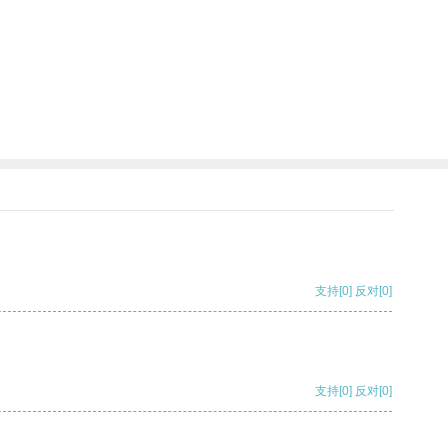
支持
[0]
反对
[0]
支持
[0]
反对
[0]