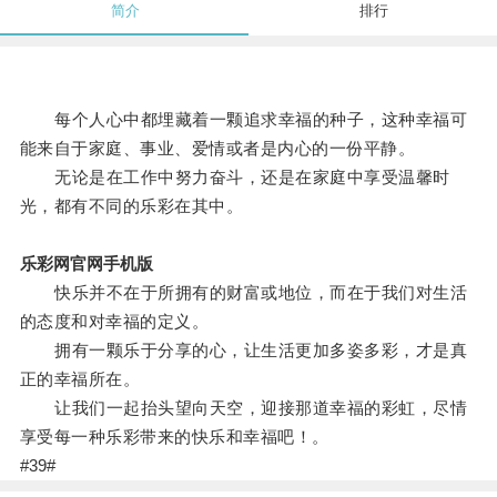
简介
排行
每个人心中都埋藏着一颗追求幸福的种子，这种幸福可
能来自于家庭、事业、爱情或者是内心的一份平静。
无论是在工作中努力奋斗，还是在家庭中享受温馨时
光，都有不同的乐彩在其中。
乐彩网官网手机版
快乐并不在于所拥有的财富或地位，而在于我们对生活
的态度和对幸福的定义。
拥有一颗乐于分享的心，让生活更加多姿多彩，才是真
正的幸福所在。
让我们一起抬头望向天空，迎接那道幸福的彩虹，尽情
享受每一种乐彩带来的快乐和幸福吧！。
#39#