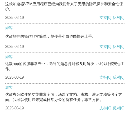
这款加速器VPM应用程序已经为我们带来了无限的隐私保护和安全性保
护。
2025-03-19
支持
[0]
反对
[0]
游客
这款软件的操作非常简单，即使是小白也能快速上手。
2025-03-19
支持
[0]
反对
[0]
游客
这款app的客服非常专业，遇到问题总是能够及时解决，让我能够安心工
作。
2025-03-19
支持
[0]
反对
[0]
游客
这款办公软件的功能非常全面，涵盖了文档、表格、演示文稿等各个方
面。我可以使用它来完成日常办公的所有任务，非常方便。
2025-03-19
支持
[0]
反对
[0]