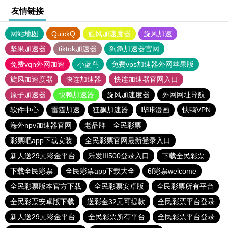
友情链接
网站地图
QuickQ
旋风加速度器
旋风加速
坚果加速器
tiktok加速器
狗急加速器官网
免费vqn外网加速
小蓝鸟
免费vps加速器外网苹果版
旋风加速度器
快连加速器
快连加速器官网入口
原子加速器
快鸭加速器
旋风加速度器
外网网址导航
软件中心
雷霆加速
狂飙加速器
哔咔漫画
快鸭VPN
海外npv加速器官网
老品牌—全民彩票
彩票吧app下载安装
全民彩票官网最新登录入口
新人送29元彩金平台
乐发III500登录入口
下载全民彩票
下载全民彩票
全民彩票app下载大全
6f彩票welcome
全民彩票版本官方下载
全民彩票安卓版
全民彩票所有平台
全民彩票安卓版下载
送彩金32元可提款
全民彩票平台登录
新人送29元彩金平台
全民彩票所有平台
全民彩票平台登录