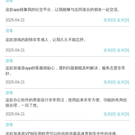
游客
这款app就像我的社交平台，让我能够与志同道合的朋友一起交流。
2025-04-21
支持
[0]
反对
[0]
游客
这款游戏的剧情非常感人，让我久久不能忘怀。
2025-04-21
支持
[0]
反对
[0]
游客
这款加速器app的客服很贴心，遇到问题都能及时解决，服务态度非常
好。
2025-04-21
支持
[0]
反对
[0]
游客
这款办公软件的界面设计非常简洁，使用起来非常方便。功能的布局也
很合理，一目了然。
2025-04-21
支持
[0]
反对
[0]
游客
这款加速器VPM应用程序可以给你提供最高速度和安全性的连接。