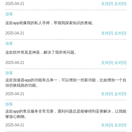
2025-04-21
支持
[0]
反对
[0]
游客
这款app就像我的私人导师，带领我探索知识的奥秘。
2025-04-21
支持
[0]
反对
[0]
游客
这款软件简直是神器，解决了我所有问题。
2025-04-21
支持
[0]
反对
[0]
游客
这款加速器app的功能有点单一，可以增加一些新功能，比如增加一个自
动切换线路的功能。
2025-04-21
支持
[0]
反对
[0]
游客
这款app的售后服务非常完善，遇到问题总是能够得到妥善解决，让我能
够放心购物。
2025-04-21
支持
[0]
反对
[0]