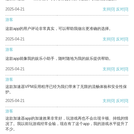
2025-04-21
支持
[0]
反对
[0]
游客
这款app的用户评论非常真实，可以帮助我做出更准确的选择。
2025-04-21
支持
[0]
反对
[0]
游客
这款app就像我的娱乐小助手，随时随地为我的娱乐提供帮助。
2025-04-21
支持
[0]
反对
[0]
游客
这款加速器VPM应用程序已经为我们带来了无限的流畅体验和安全性保
护。
2025-04-21
支持
[0]
反对
[0]
游客
这款加速器app的加速效果非常好，玩游戏再也不会出现卡顿、掉线的情
况了。我以前玩游戏经常会输，现在有了这个app，我的游戏水平提升了
不少。