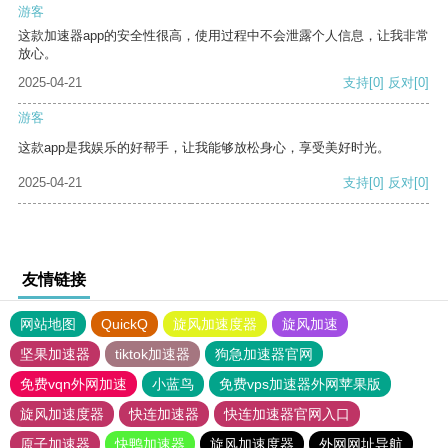
游客
这款加速器app的安全性很高，使用过程中不会泄露个人信息，让我非常
放心。
2025-04-21
支持
[0]
反对
[0]
游客
这款app是我娱乐的好帮手，让我能够放松身心，享受美好时光。
2025-04-21
支持
[0]
反对
[0]
友情链接
网站地图
QuickQ
旋风加速度器
旋风加速
坚果加速器
tiktok加速器
狗急加速器官网
免费vqn外网加速
小蓝鸟
免费vps加速器外网苹果版
旋风加速度器
快连加速器
快连加速器官网入口
原子加速器
快鸭加速器
旋风加速度器
外网网址导航