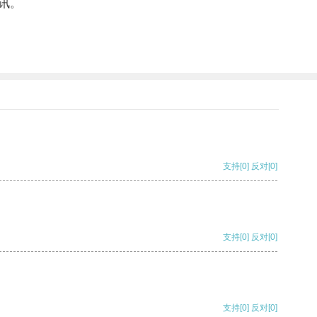
讯。
支持
[0]
反对
[0]
支持
[0]
反对
[0]
支持
[0]
反对
[0]