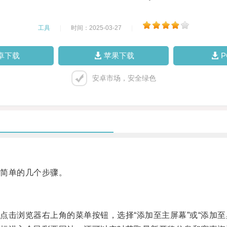
工具
|
时间：2025-03-27
|
卓下载
苹果下载
安卓市场，安全绿色
简单的几个步骤。
浏览器右上角的菜单按钮，选择“添加至主屏幕”或“添加至