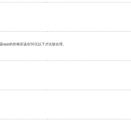
器app的价格应该在50元以下才比较合理。