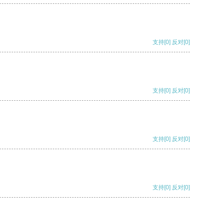
支持
[0]
反对
[0]
支持
[0]
反对
[0]
支持
[0]
反对
[0]
支持
[0]
反对
[0]