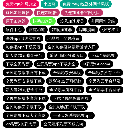
免费vqn外网加速
小蓝鸟
免费vps加速器外网苹果版
旋风加速度器
快连加速器
快连加速器官网入口
原子加速器
快鸭加速器
旋风加速度器
外网网址导航
软件中心
雷霆加速
狂飙加速器
哔咔漫画
快鸭VPN
海外npv加速器官网
老品牌—全民彩票
彩票吧app下载安装
全民彩票官网最新登录入口
新人送29元彩金平台
乐发III500登录入口
下载全民彩票
下载全民彩票
全民彩票app下载大全
6f彩票welcome
全民彩票版本官方下载
全民彩票安卓版
全民彩票所有平台
全民彩票安卓版下载
送彩金32元可提款
全民彩票平台登录
新人送29元彩金平台
全民彩票所有平台
全民彩票平台登录
全民彩票版本官方下载
下载全民彩票最新版
全民彩票安卓版下载
全民彩票安卓版下载
全民彩票下载大全官网
一分大发系统彩票app
vip彩票-购彩大厅
全民娱乐彩票下载安装