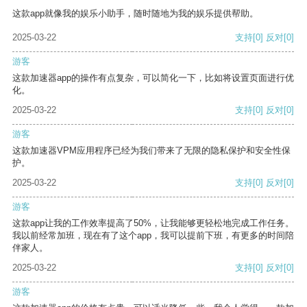
这款app就像我的娱乐小助手，随时随地为我的娱乐提供帮助。
2025-03-22
支持
[0]
反对
[0]
游客
这款加速器app的操作有点复杂，可以简化一下，比如将设置页面进行优
化。
2025-03-22
支持
[0]
反对
[0]
游客
这款加速器VPM应用程序已经为我们带来了无限的隐私保护和安全性保
护。
2025-03-22
支持
[0]
反对
[0]
游客
这款app让我的工作效率提高了50%，让我能够更轻松地完成工作任务。
我以前经常加班，现在有了这个app，我可以提前下班，有更多的时间陪
伴家人。
2025-03-22
支持
[0]
反对
[0]
游客