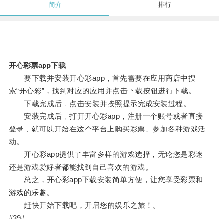
简介
排行
开心彩票app下载
要下载并安装开心彩app，首先需要在应用商店中搜
索“开心彩”，找到对应的应用并点击下载按钮进行下载。
下载完成后，点击安装并按照提示完成安装过程。
安装完成后，打开开心彩app，注册一个账号或者直接
登录，就可以开始在这个平台上购买彩票、参加各种游戏活
动。
开心彩app提供了丰富多样的游戏选择，无论您是彩迷
还是游戏爱好者都能找到自己喜欢的游戏。
总之，开心彩app下载安装简单方便，让您享受彩票和
游戏的乐趣。
赶快开始下载吧，开启您的娱乐之旅！。
#39#