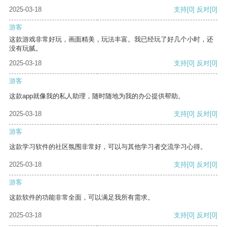
2025-03-18
支持
[0]
反对
[0]
游客
这款游戏非常好玩，画面精美，玩法丰富。我已经玩了好几个小时，还
没有玩腻。
2025-03-18
支持
[0]
反对
[0]
游客
这款app就像我的私人助理，随时随地为我的办公提供帮助。
2025-03-18
支持
[0]
反对
[0]
游客
这款学习软件的社区氛围非常好，可以与其他学习者交流学习心得。
2025-03-18
支持
[0]
反对
[0]
游客
这款软件的功能非常全面，可以满足我所有需求。
2025-03-18
支持
[0]
反对
[0]