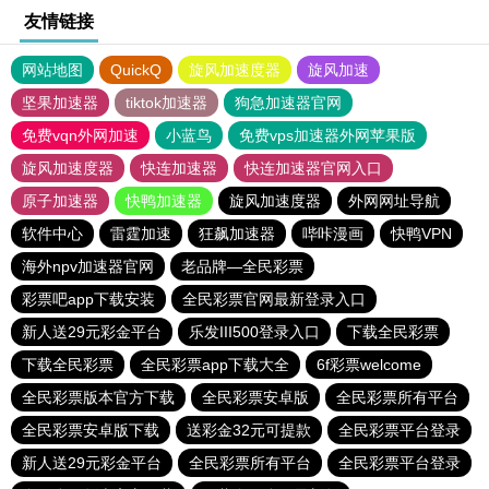
友情链接
网站地图
QuickQ
旋风加速度器
旋风加速
坚果加速器
tiktok加速器
狗急加速器官网
免费vqn外网加速
小蓝鸟
免费vps加速器外网苹果版
旋风加速度器
快连加速器
快连加速器官网入口
原子加速器
快鸭加速器
旋风加速度器
外网网址导航
软件中心
雷霆加速
狂飙加速器
哔咔漫画
快鸭VPN
海外npv加速器官网
老品牌—全民彩票
彩票吧app下载安装
全民彩票官网最新登录入口
新人送29元彩金平台
乐发III500登录入口
下载全民彩票
下载全民彩票
全民彩票app下载大全
6f彩票welcome
全民彩票版本官方下载
全民彩票安卓版
全民彩票所有平台
全民彩票安卓版下载
送彩金32元可提款
全民彩票平台登录
新人送29元彩金平台
全民彩票所有平台
全民彩票平台登录