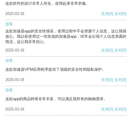
这款软件的设计非常人性化，使用起来非常舒服。
2025-03-18
支持
[0]
反对
[0]
游客
这款加速器app的安全性很高，使用过程中不会泄露个人信息，这让我很
放心。我以前使用过一些其他的加速器app，经常会出现个人信息泄露的
情况，这让我非常担心。
2025-03-18
支持
[0]
反对
[0]
游客
这款加速器VPM应用程序提供了顶级的安全性和隐私保护。
2025-03-18
支持
[0]
反对
[0]
游客
这款app的商品种类非常丰富，可以满足我所有的购物需求。
2025-03-18
支持
[0]
反对
[0]