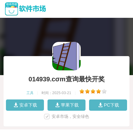
014939.cσm查询最快开奖
工具
|
时间：2025-03-21
|
安卓下载
苹果下载
PC下载
安卓市场，安全绿色