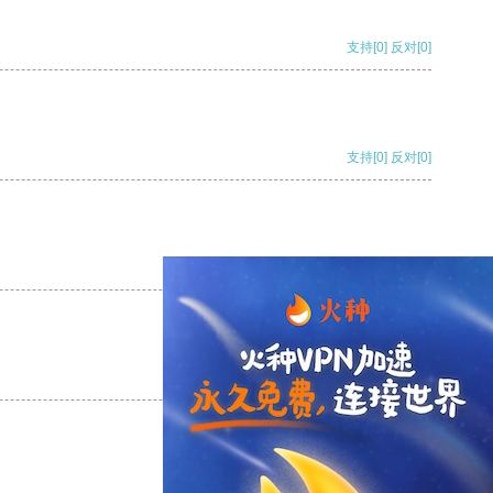
支持
[0]
反对
[0]
支持
[0]
反对
[0]
支持
[0]
反对
[0]
支持
[0]
反对
[0]
支持
[0]
反对
[0]