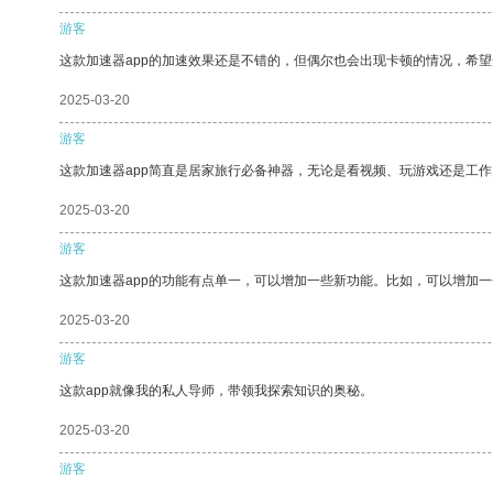
游客
这款加速器app的加速效果还是不错的，但偶尔也会出现卡顿的情况，希
2025-03-20
游客
这款加速器app简直是居家旅行必备神器，无论是看视频、玩游戏还是工
2025-03-20
游客
这款加速器app的功能有点单一，可以增加一些新功能。比如，可以增加
2025-03-20
游客
这款app就像我的私人导师，带领我探索知识的奥秘。
2025-03-20
游客