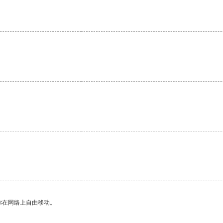
。
你在网络上自由移动。