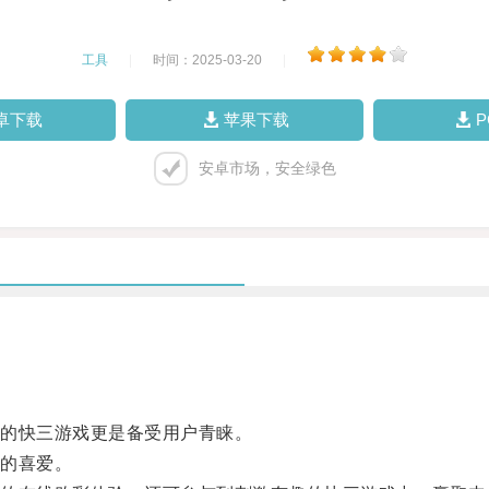
工具
|
时间：2025-03-20
|
卓下载
苹果下载
安卓市场，安全绿色
的快三游戏更是备受用户青睐。
的喜爱。