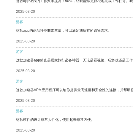
这款app让我的工作效率提高了50%，让我能够更轻松地完成工作任务。
2025-03-20
游客
这款app的商品种类非常丰富，可以满足我所有的购物需求。
2025-03-20
游客
这款加速器app简直是居家旅行必备神器，无论是看视频、玩游戏还是工
2025-03-20
游客
这款加速器VPM应用程序可以给你提供最高速度和安全性的连接，并帮助
2025-03-20
游客
这款软件的设计非常人性化，使用起来非常方便。
2025-03-20