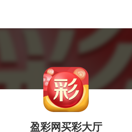
盈彩网买彩大厅