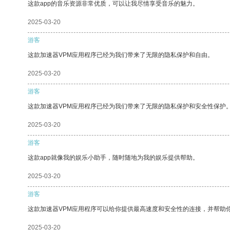
这款app的音乐资源非常优质，可以让我尽情享受音乐的魅力。
2025-03-20
游客
这款加速器VPM应用程序已经为我们带来了无限的隐私保护和自由。
2025-03-20
游客
这款加速器VPM应用程序已经为我们带来了无限的隐私保护和安全性保护
2025-03-20
游客
这款app就像我的娱乐小助手，随时随地为我的娱乐提供帮助。
2025-03-20
游客
这款加速器VPM应用程序可以给你提供最高速度和安全性的连接，并帮助
2025-03-20