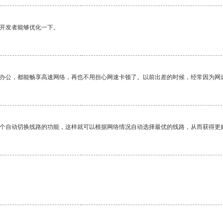
望开发者能够优化一下。
作办公，都能畅享高速网络，再也不用担心网速卡顿了。以前出差的时候，经常因为网
一个自动切换线路的功能，这样就可以根据网络情况自动选择最优的线路，从而获得更