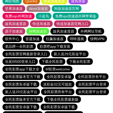
网站地图
QuickQ
旋风加速度器
旋风加速
坚果加速器
tiktok加速器
狗急加速器官网
免费vqn外网加速
小蓝鸟
免费vps加速器外网苹果版
旋风加速度器
快连加速器
快连加速器官网入口
原子加速器
快鸭加速器
旋风加速度器
外网网址导航
软件中心
雷霆加速
狂飙加速器
哔咔漫画
快鸭VPN
老品牌—全民彩票
彩票吧app下载安装
全民彩票官网最新登录入口
新人送29元彩金平台
乐发III500登录入口
下载全民彩票
下载全民彩票
全民彩票app下载大全
6f彩票welcome
全民彩票版本官方下载
全民彩票安卓版
全民彩票所有平台
全民彩票安卓版下载
送彩金32元可提款
全民彩票平台登录
新人送29元彩金平台
全民彩票所有平台
全民彩票平台登录
全民彩票版本官方下载
下载全民彩票最新版
全民彩票安卓版下载
全民彩票安卓版下载