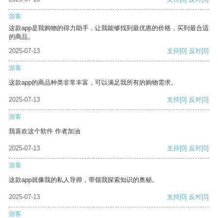
游客
这款app是我购物的得力助手，让我能够找到最优惠的价格，买到最合适
的商品。
2025-07-13
支持
[0]
反对
[0]
游客
这款app的商品种类非常丰富，可以满足我所有的购物需求。
2025-07-13
支持
[0]
反对
[0]
游客
我喜欢这个软件 作者加油
2025-07-13
支持
[0]
反对
[0]
游客
这款app就像我的私人导师，带领我探索知识的奥秘。
2025-07-13
支持
[0]
反对
[0]
游客