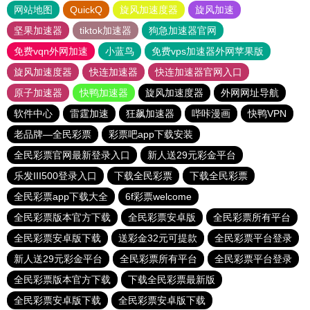
网站地图
QuickQ
旋风加速度器
旋风加速
坚果加速器
tiktok加速器
狗急加速器官网
免费vqn外网加速
小蓝鸟
免费vps加速器外网苹果版
旋风加速度器
快连加速器
快连加速器官网入口
原子加速器
快鸭加速器
旋风加速度器
外网网址导航
软件中心
雷霆加速
狂飙加速器
哔咔漫画
快鸭VPN
老品牌—全民彩票
彩票吧app下载安装
全民彩票官网最新登录入口
新人送29元彩金平台
乐发III500登录入口
下载全民彩票
下载全民彩票
全民彩票app下载大全
6f彩票welcome
全民彩票版本官方下载
全民彩票安卓版
全民彩票所有平台
全民彩票安卓版下载
送彩金32元可提款
全民彩票平台登录
新人送29元彩金平台
全民彩票所有平台
全民彩票平台登录
全民彩票版本官方下载
下载全民彩票最新版
全民彩票安卓版下载
全民彩票安卓版下载