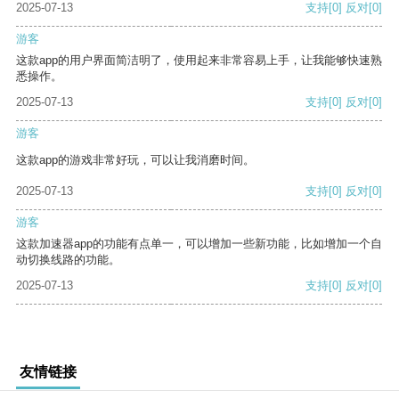
2025-07-13
支持
[0]
反对
[0]
游客
这款app的用户界面简洁明了，使用起来非常容易上手，让我能够快速熟
悉操作。
2025-07-13
支持
[0]
反对
[0]
游客
这款app的游戏非常好玩，可以让我消磨时间。
2025-07-13
支持
[0]
反对
[0]
游客
这款加速器app的功能有点单一，可以增加一些新功能，比如增加一个自
动切换线路的功能。
2025-07-13
支持
[0]
反对
[0]
友情链接