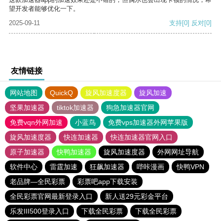
望开发者能够优化一下。
2025-09-11
支持
[0]
反对
[0]
友情链接
网站地图
QuickQ
旋风加速度器
旋风加速
坚果加速器
tiktok加速器
狗急加速器官网
免费vqn外网加速
小蓝鸟
免费vps加速器外网苹果版
旋风加速度器
快连加速器
快连加速器官网入口
原子加速器
快鸭加速器
旋风加速度器
外网网址导航
软件中心
雷霆加速
狂飙加速器
哔咔漫画
快鸭VPN
老品牌—全民彩票
彩票吧app下载安装
全民彩票官网最新登录入口
新人送29元彩金平台
乐发III500登录入口
下载全民彩票
下载全民彩票