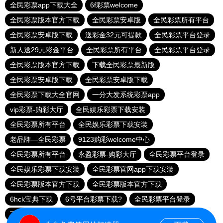
全民彩票app下载大全
6f彩票welcome
全民彩票版本官方下载
全民彩票安卓版
全民彩票所有平台
全民彩票安卓版下载
送彩金32元可提款
全民彩票平台登录
新人送29元彩金平台
全民彩票所有平台
全民彩票平台登录
全民彩票版本官方下载
下载全民彩票最新版
全民彩票安卓版下载
全民彩票安卓版下载
全民彩票下载大全官网
一分大发系统彩票app
vip彩票-购彩大厅
全民娱乐彩票下载安装
全民彩票所有平台
全民娱乐彩票下载安装
老品牌—全民彩票
9123购彩welcome中心
全民彩票所有平台
永盈彩票-购彩大厅
全民彩票平台登录
全民娱乐彩票下载安装
全民彩票官网app下载安装
全民彩票版本官方下载
全民彩票版本官方下载
6hck宝典下载
6号平台彩票下载?
全民彩票平台登录
下载全民彩票
168彩票平台8元彩金