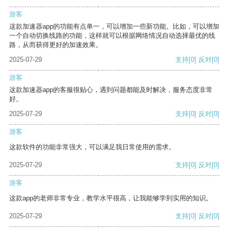
游客
这款加速器app的功能有点单一，可以增加一些新功能。比如，可以增加
一个自动切换线路的功能，这样就可以根据网络情况自动选择最优的线
路，从而获得更好的加速效果。
2025-07-29
支持
[0]
反对
[0]
游客
这款加速器app的客服很贴心，遇到问题都能及时解决，服务态度非常
好。
2025-07-29
支持
[0]
反对
[0]
游客
这款软件的功能非常强大，可以满足我日常使用的需求。
2025-07-29
支持
[0]
反对
[0]
游客
这款app的老师非常专业，教学水平很高，让我能够学到实用的知识。
2025-07-29
支持
[0]
反对
[0]