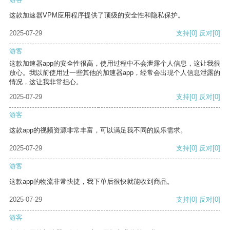
这款加速器VPM应用程序提供了顶级的安全性和隐私保护。
2025-07-29
支持
[0]
反对
[0]
游客
这款加速器app的安全性很高，使用过程中不会泄露个人信息，这让我很
放心。我以前使用过一些其他的加速器app，经常会出现个人信息泄露的
情况，这让我非常担心。
2025-07-29
支持
[0]
反对
[0]
游客
这款app的视频资源非常丰富，可以满足我不同的娱乐需求。
2025-07-29
支持
[0]
反对
[0]
游客
这款app的物流非常快捷，我下单后很快就能收到商品。
2025-07-29
支持
[0]
反对
[0]
游客