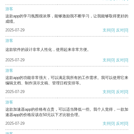
游客
这款app的学习氛围很浓厚，能够激励我不断学习，让我能够取得更好的
成绩。
2025-07-29
支持
[0]
反对
[0]
游客
这款软件的设计非常人性化，使用起来非常方便。
2025-07-29
支持
[0]
反对
[0]
游客
这款app的功能非常强大，可以满足我所有的工作需求。我可以使用它来
编辑文档、制作演示文稿、管理日程安排等。
2025-07-29
支持
[0]
反对
[0]
游客
这款加速器app的价格有点贵，可以适当降低一些。我个人觉得，一款加
速器app的价格应该在50元以下才比较合理。
2025-07-29
支持
[0]
反对
[0]
游客