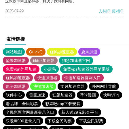
这款软件简直是神器，解决了我所有问题。
2025-07-29
支持
[0]
反对
[0]
友情链接
网站地图
QuickQ
旋风加速度器
旋风加速
坚果加速器
tiktok加速器
狗急加速器官网
免费vqn外网加速
小蓝鸟
免费vps加速器外网苹果版
旋风加速度器
快连加速器
快连加速器官网入口
原子加速器
快鸭加速器
旋风加速度器
外网网址导航
软件中心
雷霆加速
狂飙加速器
哔咔漫画
快鸭VPN
老品牌—全民彩票
彩票吧app下载安装
全民彩票官网最新登录入口
新人送29元彩金平台
乐发III500登录入口
下载全民彩票
下载全民彩票