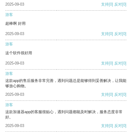
2025-09-03
支持
[0]
反对
[0]
游客
超棒啊 好用
2025-09-03
支持
[0]
反对
[0]
游客
这个软件很好用
2025-09-03
支持
[0]
反对
[0]
游客
这款app的售后服务非常完善，遇到问题总是能够得到妥善解决，让我能
够放心购物。
2025-09-03
支持
[0]
反对
[0]
游客
这款加速器app的客服很贴心，遇到问题都能及时解决，服务态度非常
好。
2025-09-03
支持
[0]
反对
[0]