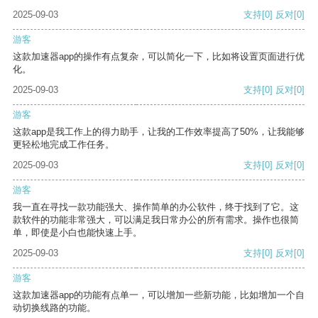
2025-09-03
支持
[0]
反对
[0]
游客
这款加速器app的操作有点复杂，可以简化一下，比如将设置页面进行优
化。
2025-09-03
支持
[0]
反对
[0]
游客
这款app是我工作上的得力助手，让我的工作效率提高了50%，让我能够
更轻松地完成工作任务。
2025-09-03
支持
[0]
反对
[0]
游客
我一直在寻找一款功能强大、操作简单的办公软件，终于找到了它。这
款软件的功能非常强大，可以满足我日常办公的所有需求。操作也很简
单，即使是小白也能快速上手。
2025-09-03
支持
[0]
反对
[0]
游客
这款加速器app的功能有点单一，可以增加一些新功能，比如增加一个自
动切换线路的功能。