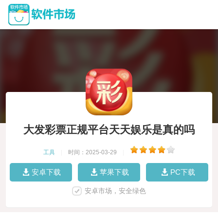
大发彩票正规平台天天娱乐是真的吗
工具
|
时间：2025-03-29
|
安卓下载
苹果下载
PC下载
安卓市场，安全绿色