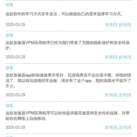
游客
这款软件的学习方式非常灵活，可以根据自己的需求选择学习方式。
2025-03-29
支持
[0]
反对
[0]
游客
这款加速器VPM应用程序已经为我们带来了无限的隐私保护和安全性保
护。
2025-03-29
支持
[0]
反对
[0]
游客
这款加速器app的加速效果非常好，玩游戏再也不会出现卡顿、掉线的情
况了。我以前玩游戏经常会输，现在有了这个app，我的游戏水平提升了
不少。
2025-03-29
支持
[0]
反对
[0]
游客
这款加速器VPM应用程序可以给你提供最高速度和安全性的连接，并帮
助你在网络上自由移动。
2025-03-29
支持
[0]
反对
[0]