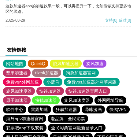
这款加速器app的加速效果一般，可以再提升一下，比如能够支持更多地
区的线路。
2025-03-29
支持
[0]
反对
[0]
友情链接
网站地图
QuickQ
旋风加速度器
旋风加速
坚果加速器
tiktok加速器
狗急加速器官网
免费vqn外网加速
小蓝鸟
免费vps加速器外网苹果版
旋风加速度器
快连加速器
快连加速器官网入口
原子加速器
快鸭加速器
旋风加速度器
外网网址导航
软件中心
雷霆加速
狂飙加速器
哔咔漫画
快鸭VPN
海外npv加速器官网
老品牌—全民彩票
彩票吧app下载安装
全民彩票官网最新登录入口