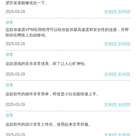
望开发者能够优化一下。
2025-03-29
支持
[0]
反对
[0]
游客
这款加速器VPM应用程序可以给你提供最高速度和安全性的连接，并帮
助你在网络上自由移动。
2025-03-29
支持
[0]
反对
[0]
游客
这款游戏的音乐非常优美，听了让人心旷神怡。
2025-03-29
支持
[0]
反对
[0]
游客
这款软件的操作非常简单，即使是小白也能快速上手。
2025-03-29
支持
[0]
反对
[0]
游客
这款软件的设计非常人性化，使用起来非常舒服。
2025-03-29
支持
[0]
反对
[0]