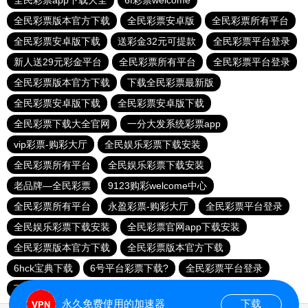
全民彩票app下载大全
6f彩票welcome
全民彩票版本官方下载
全民彩票安卓版
全民彩票所有平台
全民彩票安卓版下载
送彩金32元可提款
全民彩票平台登录
新人送29元彩金平台
全民彩票所有平台
全民彩票平台登录
全民彩票版本官方下载
下载全民彩票最新版
全民彩票安卓版下载
全民彩票安卓版下载
全民彩票下载大全官网
一分大发系统彩票app
vip彩票-购彩大厅
全民娱乐彩票下载安装
全民彩票所有平台
全民娱乐彩票下载安装
老品牌—全民彩票
9123购彩welcome中心
全民彩票所有平台
永盈彩票-购彩大厅
全民彩票平台登录
全民娱乐彩票下载安装
全民彩票官网app下载安装
全民彩票版本官方下载
全民彩票版本官方下载
6hck宝典下载
6号平台彩票下载?
全民彩票平台登录
下载全民彩票
168彩票平台8元彩金
永久免费使用的加速器
下载