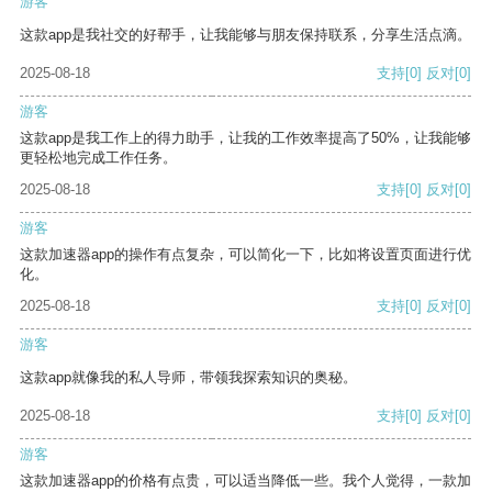
游客
这款app是我社交的好帮手，让我能够与朋友保持联系，分享生活点滴。
2025-08-18
支持
[0]
反对
[0]
游客
这款app是我工作上的得力助手，让我的工作效率提高了50%，让我能够
更轻松地完成工作任务。
2025-08-18
支持
[0]
反对
[0]
游客
这款加速器app的操作有点复杂，可以简化一下，比如将设置页面进行优
化。
2025-08-18
支持
[0]
反对
[0]
游客
这款app就像我的私人导师，带领我探索知识的奥秘。
2025-08-18
支持
[0]
反对
[0]
游客
这款加速器app的价格有点贵，可以适当降低一些。我个人觉得，一款加