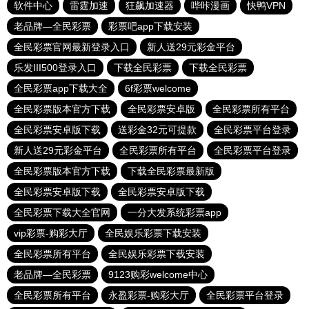
软件中心
雷霆加速
狂飙加速器
哔咔漫画
快鸭VPN
老品牌—全民彩票
彩票吧app下载安装
全民彩票官网最新登录入口
新人送29元彩金平台
乐发III500登录入口
下载全民彩票
下载全民彩票
全民彩票app下载大全
6f彩票welcome
全民彩票版本官方下载
全民彩票安卓版
全民彩票所有平台
全民彩票安卓版下载
送彩金32元可提款
全民彩票平台登录
新人送29元彩金平台
全民彩票所有平台
全民彩票平台登录
全民彩票版本官方下载
下载全民彩票最新版
全民彩票安卓版下载
全民彩票安卓版下载
全民彩票下载大全官网
一分大发系统彩票app
vip彩票-购彩大厅
全民娱乐彩票下载安装
全民彩票所有平台
全民娱乐彩票下载安装
老品牌—全民彩票
9123购彩welcome中心
全民彩票所有平台
永盈彩票-购彩大厅
全民彩票平台登录