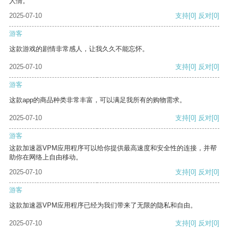
人情。
2025-07-10
支持
[0]
反对
[0]
游客
这款游戏的剧情非常感人，让我久久不能忘怀。
2025-07-10
支持
[0]
反对
[0]
游客
这款app的商品种类非常丰富，可以满足我所有的购物需求。
2025-07-10
支持
[0]
反对
[0]
游客
这款加速器VPM应用程序可以给你提供最高速度和安全性的连接，并帮
助你在网络上自由移动。
2025-07-10
支持
[0]
反对
[0]
游客
这款加速器VPM应用程序已经为我们带来了无限的隐私和自由。
2025-07-10
支持
[0]
反对
[0]