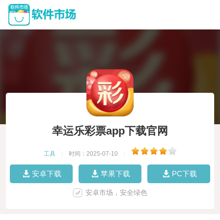
幸运乐彩票app下载官网
工具
|
时间：2025-07-10
|
安卓下载
苹果下载
PC下载
安卓市场，安全绿色