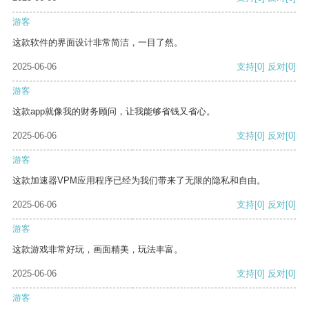
游客
这款软件的界面设计非常简洁，一目了然。
2025-06-06
支持
[0]
反对
[0]
游客
这款app就像我的财务顾问，让我能够省钱又省心。
2025-06-06
支持
[0]
反对
[0]
游客
这款加速器VPM应用程序已经为我们带来了无限的隐私和自由。
2025-06-06
支持
[0]
反对
[0]
游客
这款游戏非常好玩，画面精美，玩法丰富。
2025-06-06
支持
[0]
反对
[0]
游客