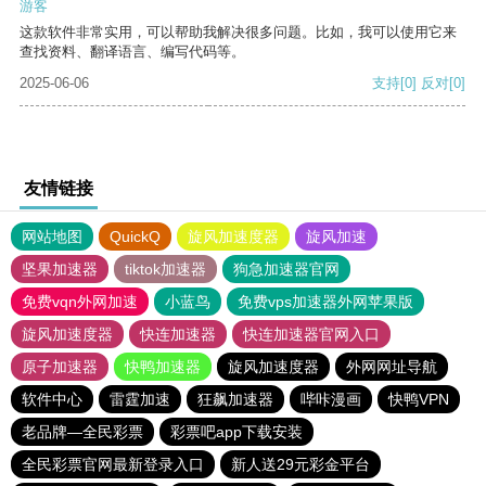
游客
这款软件非常实用，可以帮助我解决很多问题。比如，我可以使用它来
查找资料、翻译语言、编写代码等。
2025-06-06
支持
[0]
反对
[0]
友情链接
网站地图
QuickQ
旋风加速度器
旋风加速
坚果加速器
tiktok加速器
狗急加速器官网
免费vqn外网加速
小蓝鸟
免费vps加速器外网苹果版
旋风加速度器
快连加速器
快连加速器官网入口
原子加速器
快鸭加速器
旋风加速度器
外网网址导航
软件中心
雷霆加速
狂飙加速器
哔咔漫画
快鸭VPN
老品牌—全民彩票
彩票吧app下载安装
全民彩票官网最新登录入口
新人送29元彩金平台