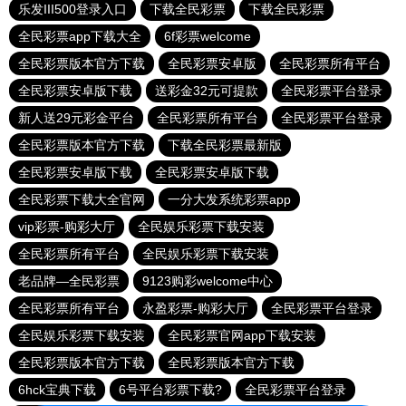
乐发III500登录入口
下载全民彩票
下载全民彩票
全民彩票app下载大全
6f彩票welcome
全民彩票版本官方下载
全民彩票安卓版
全民彩票所有平台
全民彩票安卓版下载
送彩金32元可提款
全民彩票平台登录
新人送29元彩金平台
全民彩票所有平台
全民彩票平台登录
全民彩票版本官方下载
下载全民彩票最新版
全民彩票安卓版下载
全民彩票安卓版下载
全民彩票下载大全官网
一分大发系统彩票app
vip彩票-购彩大厅
全民娱乐彩票下载安装
全民彩票所有平台
全民娱乐彩票下载安装
老品牌—全民彩票
9123购彩welcome中心
全民彩票所有平台
永盈彩票-购彩大厅
全民彩票平台登录
全民娱乐彩票下载安装
全民彩票官网app下载安装
全民彩票版本官方下载
全民彩票版本官方下载
6hck宝典下载
6号平台彩票下载?
全民彩票平台登录