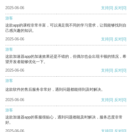
2025-06-06
支持
[0]
反对
[0]
游客
这款app的课程非常丰富，可以满足我不同的学习需求，让我能够找到自
己感兴趣的知识。
2025-06-06
支持
[0]
反对
[0]
游客
这款加速器app的加速效果还是不错的，但偶尔也会出现卡顿的情况，希
望开发者能够优化一下。
2025-06-06
支持
[0]
反对
[0]
游客
这款软件的售后服务非常好，遇到问题都能得到及时解决。
2025-06-06
支持
[0]
反对
[0]
游客
这款加速器app的客服很贴心，遇到问题都能及时解决，服务态度非常
好。
2025-06-06
支持
[0]
反对
[0]