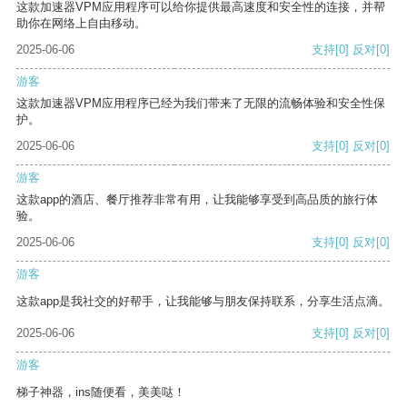
这款加速器VPM应用程序可以给你提供最高速度和安全性的连接，并帮
助你在网络上自由移动。
2025-06-06
支持
[0]
反对
[0]
游客
这款加速器VPM应用程序已经为我们带来了无限的流畅体验和安全性保
护。
2025-06-06
支持
[0]
反对
[0]
游客
这款app的酒店、餐厅推荐非常有用，让我能够享受到高品质的旅行体
验。
2025-06-06
支持
[0]
反对
[0]
游客
这款app是我社交的好帮手，让我能够与朋友保持联系，分享生活点滴。
2025-06-06
支持
[0]
反对
[0]
游客
梯子神器，ins随便看，美美哒！