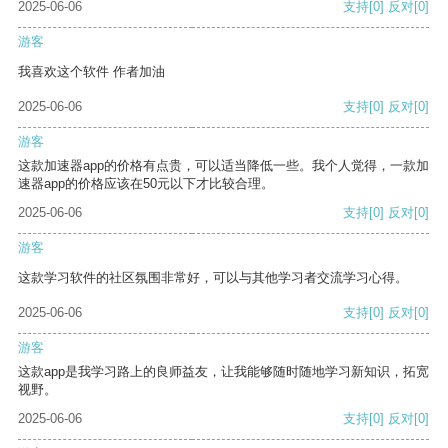
2025-06-06
支持
[0]
反对
[0]
游客
我喜欢这个软件 作者加油
2025-06-06
支持
[0]
反对
[0]
游客
这款加速器app的价格有点贵，可以适当降低一些。我个人觉得，一款加
速器app的价格应该在50元以下才比较合理。
2025-06-06
支持
[0]
反对
[0]
游客
这款学习软件的社区氛围非常好，可以与其他学习者交流学习心得。
2025-06-06
支持
[0]
反对
[0]
游客
这款app是我学习路上的良师益友，让我能够随时随地学习新知识，拓宽
视野。
2025-06-06
支持
[0]
反对
[0]