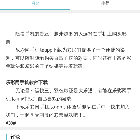
简介
排行
随着手机的普及，越来越多的人选择在手机上购买彩
票。
乐彩网手机版app下载为彩民们提供了一个便捷的渠
道，可以随时随地购买自己心仪的彩票，同时还有丰富的彩
票玩法和精彩的开奖结果等待着玩家。
乐彩网手机软件下载
无论是幸运快三、双色球还是大乐透，都能在乐彩网手
机版app中找到自己喜欢的游戏。
下载乐彩网手机版app，体验乐趣尽在手中，快来加入
我们，一起享受刺激的彩票游戏吧！。
#39#
评论