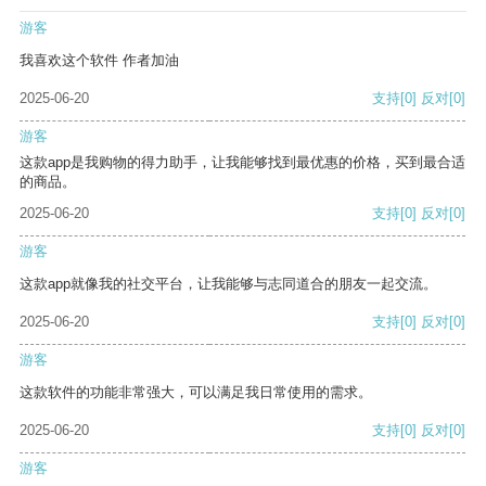
游客
我喜欢这个软件 作者加油
2025-06-20
支持
[0]
反对
[0]
游客
这款app是我购物的得力助手，让我能够找到最优惠的价格，买到最合适
的商品。
2025-06-20
支持
[0]
反对
[0]
游客
这款app就像我的社交平台，让我能够与志同道合的朋友一起交流。
2025-06-20
支持
[0]
反对
[0]
游客
这款软件的功能非常强大，可以满足我日常使用的需求。
2025-06-20
支持
[0]
反对
[0]
游客