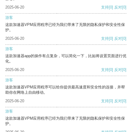
2025-06-20
支持
[0]
反对
[0]
游客
这款加速器VPM应用程序已经为我们带来了无限的隐私保护和安全性保
护。
2025-06-20
支持
[0]
反对
[0]
游客
这款加速器app的操作有点复杂，可以简化一下，比如将设置页面进行优
化。
2025-06-20
支持
[0]
反对
[0]
游客
这款加速器VPM应用程序可以给你提供最高速度和安全性的连接，并帮
助你在网络上自由移动。
2025-06-20
支持
[0]
反对
[0]
游客
这款加速器VPM应用程序已经为我们带来了无限的隐私保护和安全性保
护。