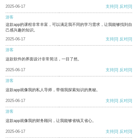
2025-06-17
支持
[0]
反对
[0]
游客
这款app的课程非常丰富，可以满足我不同的学习需求，让我能够找到自
己感兴趣的知识。
2025-06-17
支持
[0]
反对
[0]
游客
这款软件的界面设计非常简洁，一目了然。
2025-06-17
支持
[0]
反对
[0]
游客
这款app就像我的私人导师，带领我探索知识的奥秘。
2025-06-17
支持
[0]
反对
[0]
游客
这款app就像我的财务顾问，让我能够省钱又省心。
2025-06-17
支持
[0]
反对
[0]