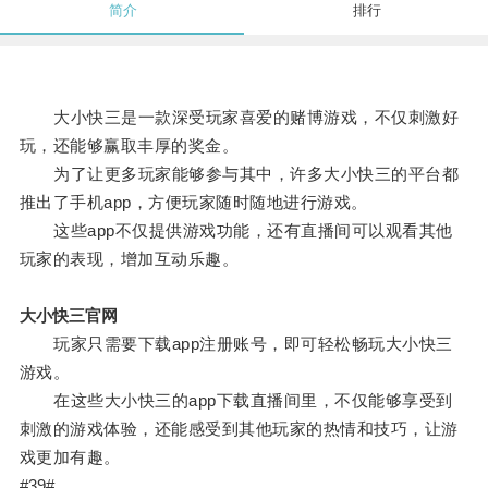
简介
排行
大小快三是一款深受玩家喜爱的赌博游戏，不仅刺激好
玩，还能够赢取丰厚的奖金。
为了让更多玩家能够参与其中，许多大小快三的平台都
推出了手机app，方便玩家随时随地进行游戏。
这些app不仅提供游戏功能，还有直播间可以观看其他
玩家的表现，增加互动乐趣。
大小快三官网
玩家只需要下载app注册账号，即可轻松畅玩大小快三
游戏。
在这些大小快三的app下载直播间里，不仅能够享受到
刺激的游戏体验，还能感受到其他玩家的热情和技巧，让游
戏更加有趣。
#39#