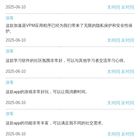
2025-06-10
支持
[0]
反对
[0]
游客
这款加速器VPM应用程序已经为我们带来了无限的隐私保护和安全性保
护。
2025-06-10
支持
[0]
反对
[0]
游客
这款学习软件的社区氛围非常好，可以与其他学习者交流学习心得。
2025-06-10
支持
[0]
反对
[0]
游客
这款app的游戏非常好玩，可以让我消磨时间。
2025-06-10
支持
[0]
反对
[0]
游客
这款app的功能非常丰富，可以满足我不同的社交需求。
2025-06-10
支持
[0]
反对
[0]