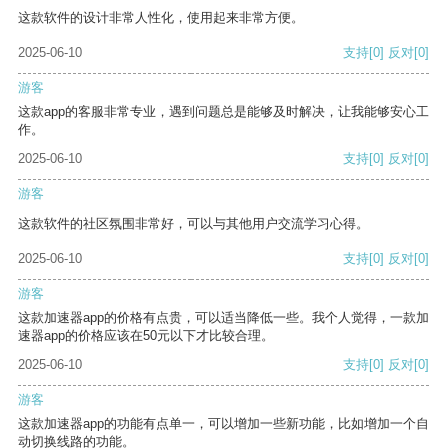
这款软件的设计非常人性化，使用起来非常方便。
2025-06-10
支持
[0]
反对
[0]
游客
这款app的客服非常专业，遇到问题总是能够及时解决，让我能够安心工
作。
2025-06-10
支持
[0]
反对
[0]
游客
这款软件的社区氛围非常好，可以与其他用户交流学习心得。
2025-06-10
支持
[0]
反对
[0]
游客
这款加速器app的价格有点贵，可以适当降低一些。我个人觉得，一款加
速器app的价格应该在50元以下才比较合理。
2025-06-10
支持
[0]
反对
[0]
游客
这款加速器app的功能有点单一，可以增加一些新功能，比如增加一个自
动切换线路的功能。