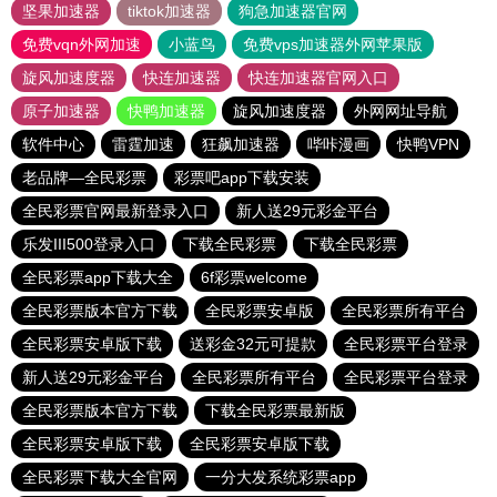
坚果加速器
tiktok加速器
狗急加速器官网
免费vqn外网加速
小蓝鸟
免费vps加速器外网苹果版
旋风加速度器
快连加速器
快连加速器官网入口
原子加速器
快鸭加速器
旋风加速度器
外网网址导航
软件中心
雷霆加速
狂飙加速器
哔咔漫画
快鸭VPN
老品牌—全民彩票
彩票吧app下载安装
全民彩票官网最新登录入口
新人送29元彩金平台
乐发III500登录入口
下载全民彩票
下载全民彩票
全民彩票app下载大全
6f彩票welcome
全民彩票版本官方下载
全民彩票安卓版
全民彩票所有平台
全民彩票安卓版下载
送彩金32元可提款
全民彩票平台登录
新人送29元彩金平台
全民彩票所有平台
全民彩票平台登录
全民彩票版本官方下载
下载全民彩票最新版
全民彩票安卓版下载
全民彩票安卓版下载
全民彩票下载大全官网
一分大发系统彩票app