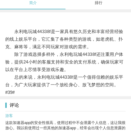
简介
排行
永利电玩城44338f是一家具有悠久历史和丰富经营经验
的线上娱乐平台，它汇集了各种类型的游戏，如老虎机、扑
克、麻将等，满足不同玩家对游戏的需求。
除了游戏选择多样外，永利电玩城44338f还注重用户体
验，提供24小时的客服支持和安全的支付系统，确保玩家可
以在平台上尽情享受游戏乐趣。
总的来说，永利电玩城44338f是一个值得信赖的娱乐平
台，为广大玩家提供了一个放松身心、放飞梦想的空间。
#39#
评论
游客
这款加速器app的安全性很高，使用过程中不会泄露个人信息，这让我很
放心。我以前使用过一些其他的加速器app，经常会出现个人信息泄露的