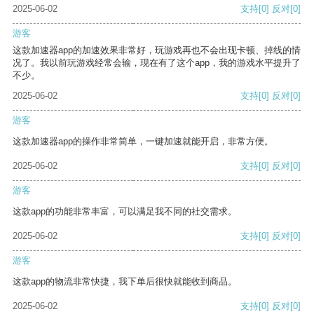
2025-06-02
支持
[0]
反对
[0]
游客
这款加速器app的加速效果非常好，玩游戏再也不会出现卡顿、掉线的情
况了。我以前玩游戏经常会输，现在有了这个app，我的游戏水平提升了
不少。
2025-06-02
支持
[0]
反对
[0]
游客
这款加速器app的操作非常简单，一键加速就能开启，非常方便。
2025-06-02
支持
[0]
反对
[0]
游客
这款app的功能非常丰富，可以满足我不同的社交需求。
2025-06-02
支持
[0]
反对
[0]
游客
这款app的物流非常快捷，我下单后很快就能收到商品。
2025-06-02
支持
[0]
反对
[0]