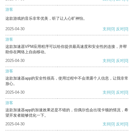
游客
这款游戏的音乐非常优美，听了让人心旷神怡。
2025-04-30
支持
[0]
反对
[0]
游客
这款加速器VPM应用程序可以给你提供最高速度和安全性的连接，并帮
助你在网络上自由移动。
2025-04-30
支持
[0]
反对
[0]
游客
这款加速器app的安全性很高，使用过程中不会泄露个人信息，让我非常
放心。
2025-04-30
支持
[0]
反对
[0]
游客
这款加速器app的加速效果还是不错的，但偶尔也会出现卡顿的情况，希
望开发者能够优化一下。
2025-04-30
支持
[0]
反对
[0]