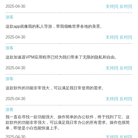
2025-04-30
支持
[0]
反对
[0]
游客
这款app就像我的私人导游，带我领略世界各地的美景。
2025-04-30
支持
[0]
反对
[0]
游客
这款加速器VPM应用程序已经为我们带来了无限的隐私和自由。
2025-04-30
支持
[0]
反对
[0]
游客
这款软件的功能非常强大，可以满足我日常使用的需求。
2025-04-30
支持
[0]
反对
[0]
游客
我一直在寻找一款功能强大、操作简单的办公软件，终于找到了它。这
款软件的功能非常强大，可以满足我日常办公的所有需求。操作也很简
单，即使是小白也能快速上手。
2025-04-30
支持
[0]
反对
[0]