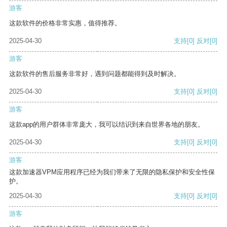
游客
这款软件的价格非常实惠，值得推荐。
2025-04-30
支持
[0]
反对
[0]
游客
这款软件的售后服务非常好，遇到问题都能得到及时解决。
2025-04-30
支持
[0]
反对
[0]
游客
这款app的用户群体非常庞大，我可以结识到来自世界各地的朋友。
2025-04-30
支持
[0]
反对
[0]
游客
这款加速器VPM应用程序已经为我们带来了无限的隐私保护和安全性保
护。
2025-04-30
支持
[0]
反对
[0]
游客