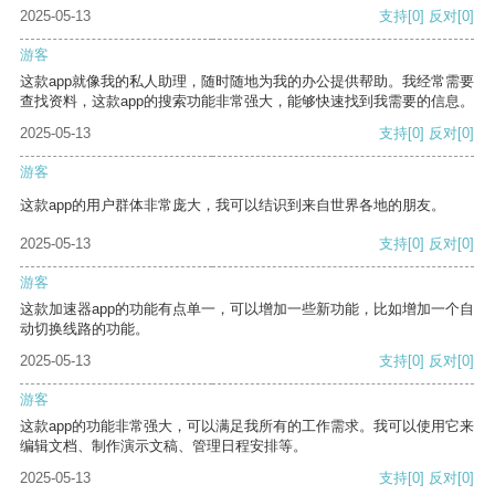
2025-05-13
支持
[0]
反对
[0]
游客
这款app就像我的私人助理，随时随地为我的办公提供帮助。我经常需要
查找资料，这款app的搜索功能非常强大，能够快速找到我需要的信息。
2025-05-13
支持
[0]
反对
[0]
游客
这款app的用户群体非常庞大，我可以结识到来自世界各地的朋友。
2025-05-13
支持
[0]
反对
[0]
游客
这款加速器app的功能有点单一，可以增加一些新功能，比如增加一个自
动切换线路的功能。
2025-05-13
支持
[0]
反对
[0]
游客
这款app的功能非常强大，可以满足我所有的工作需求。我可以使用它来
编辑文档、制作演示文稿、管理日程安排等。
2025-05-13
支持
[0]
反对
[0]