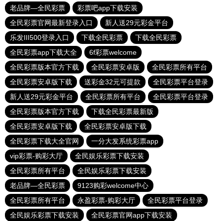
老品牌—全民彩票
彩票吧app下载安装
全民彩票官网最新登录入口
新人送29元彩金平台
乐发III500登录入口
下载全民彩票
下载全民彩票
全民彩票app下载大全
6f彩票welcome
全民彩票版本官方下载
全民彩票安卓版
全民彩票所有平台
全民彩票安卓版下载
送彩金32元可提款
全民彩票平台登录
新人送29元彩金平台
全民彩票所有平台
全民彩票平台登录
全民彩票版本官方下载
下载全民彩票最新版
全民彩票安卓版下载
全民彩票安卓版下载
全民彩票下载大全官网
一分大发系统彩票app
vip彩票-购彩大厅
全民娱乐彩票下载安装
全民彩票所有平台
全民娱乐彩票下载安装
老品牌—全民彩票
9123购彩welcome中心
全民彩票所有平台
永盈彩票-购彩大厅
全民彩票平台登录
全民娱乐彩票下载安装
全民彩票官网app下载安装