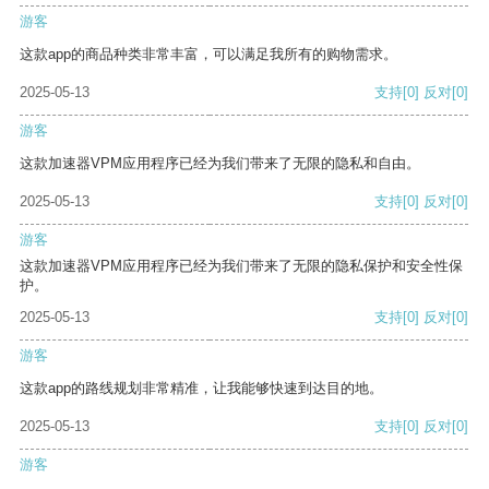
游客
这款app的商品种类非常丰富，可以满足我所有的购物需求。
2025-05-13
支持
[0]
反对
[0]
游客
这款加速器VPM应用程序已经为我们带来了无限的隐私和自由。
2025-05-13
支持
[0]
反对
[0]
游客
这款加速器VPM应用程序已经为我们带来了无限的隐私保护和安全性保
护。
2025-05-13
支持
[0]
反对
[0]
游客
这款app的路线规划非常精准，让我能够快速到达目的地。
2025-05-13
支持
[0]
反对
[0]
游客