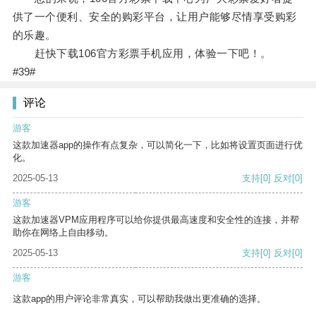
供了一个便利、安全的购彩平台，让用户能够尽情享受购彩
的乐趣。
赶快下载106官方彩票手机应用，体验一下吧！。
#39#
评论
游客
这款加速器app的操作有点复杂，可以简化一下，比如将设置页面进行优
化。
2025-05-13
支持
[0]
反对
[0]
游客
这款加速器VPM应用程序可以给你提供最高速度和安全性的连接，并帮
助你在网络上自由移动。
2025-05-13
支持
[0]
反对
[0]
游客
这款app的用户评论非常真实，可以帮助我做出更准确的选择。