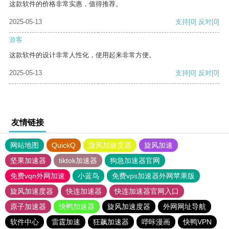
这款软件的价格非常实惠，值得推荐。
2025-05-13
支持
[0]
反对
[0]
游客
这款软件的设计非常人性化，使用起来非常方便。
2025-05-13
支持
[0]
反对
[0]
友情链接
网站地图
QuickQ
旋风加速度器
旋风加速
坚果加速器
tiktok加速器
狗急加速器官网
免费vqn外网加速
小蓝鸟
免费vps加速器外网苹果版
旋风加速度器
快连加速器
快连加速器官网入口
原子加速器
快鸭加速器
旋风加速度器
外网网址导航
软件中心
雷霆加速
狂飙加速器
哔咔漫画
快鸭VPN