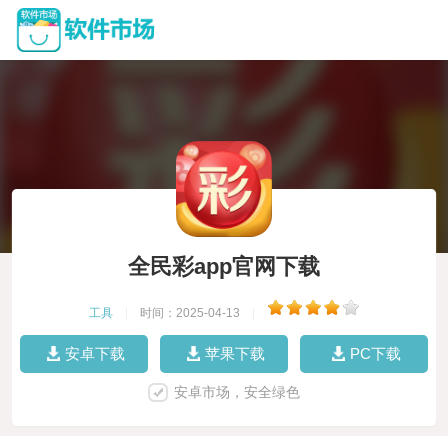
全民彩app官网下载
工具
|
时间：2025-04-13
|
安卓下载
苹果下载
PC下载
安卓市场，安全绿色